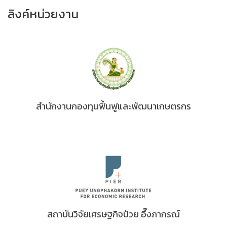
ลิงค์หน่วยงาน
สำนักงานกองทุนฟื้นฟูและพัฒนาเกษตรกร
สถาบันวิจัยเศรษฐกิจป๋วย อึ๊งภากรณ์