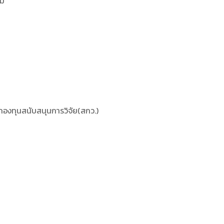
คม
นกองทุนสนับสนุนการวิจัย(สกว.)