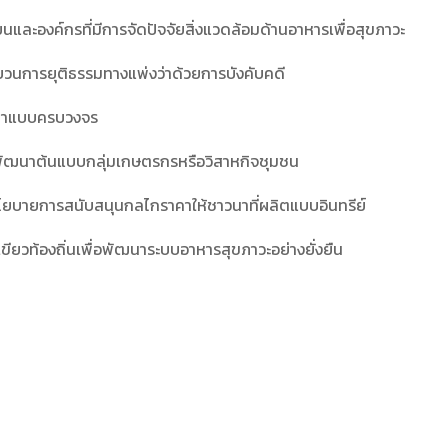
นและองค์กรที่มีการจัดปัจจัยสิ่งแวดล้อมด้านอาหารเพื่อสุขภาวะ
ะบวนการยุติธรรมทางแพ่งว่าด้วยการบังคับคดี
าวนาแบบครบวงจร
ละพัฒนาต้นแบบกลุ่มเกษตรกรหรือวิสาหกิจชุมชน
นโยบายการสนับสนุนกลไกราคาให้ชาวนาที่ผลิตแบบอินทรีย์
ขียวท้องถิ่นเพื่อพัฒนาระบบอาหารสุขภาวะอย่างยั่งยืน