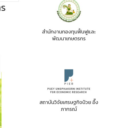
าร
สำนักงานกองทุนฟื้นฟูและ
พัฒนาเกษตรกร
สถาบันวิจัยเศรษฐกิจป๋วย อึ๊ง
ภากรณ์