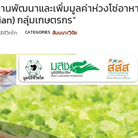
“งานพัฒนาและเพิ่มมูลค่าห่วงโซ่อาห
ian) กลุ่มเกษตรกร”
ิธิชีวิตไท
CATEGORIES
สัมมนา/วิจัย