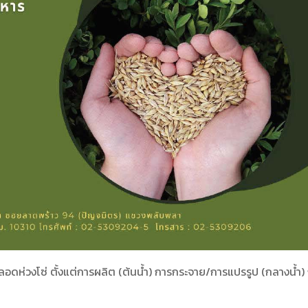
ลอดห่วงโซ่ ตั้งแต่การผลิต (ต้นน้ำ) การกระจาย/การแปรรูป (กลางน้ำ