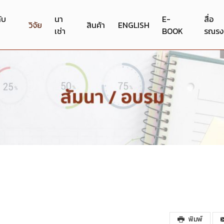
กับ
นา
E-
สื่อ
วิจัย
สินค้า
ENGLISH
เช่า
BOOK
รณรง
พิมพ์