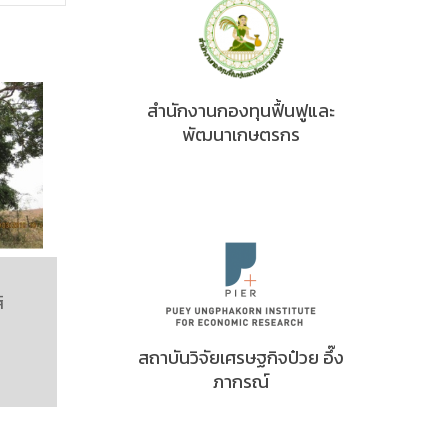
สำนักงานกองทุนฟื้นฟูและ
พัฒนาเกษตรกร
์
สถาบันวิจัยเศรษฐกิจป๋วย อึ๊ง
ภากรณ์