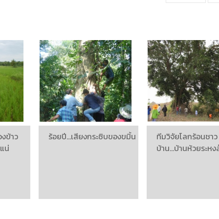
องข้าว
ร้อยปี...เสียงกระซิบของขมิ้น
ทีมวิจัยโลกร้อนชาว
แน่
บ้าน...บ้านห้วยระหงส