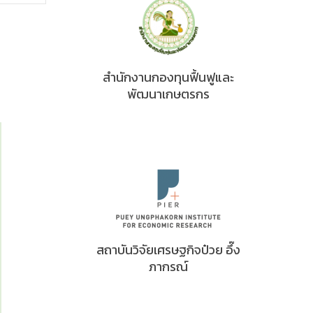
สำนักงานกองทุนฟื้นฟูและ
พัฒนาเกษตรกร
สถาบันวิจัยเศรษฐกิจป๋วย อึ๊ง
ภากรณ์