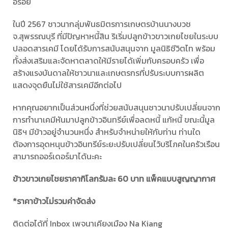
อร่อย
ในปี 2567 ชาวนากลุ่มพันธมิตรการเกษตรบ้านนางบวช
จ.สุพรรณบุรี ที่มีปัญหาหนี้สิน ริเริ่มปลูกข้าวขาวเกยไชยในระบบ
ปลอดสารเคมี โดยได้รับการสนับสนุนจาก มูลนิธิชีวิตไท พร้อม
ทั้งส่งเสริมและจัดหาตลาดให้มีรายได้เพิ่มกับครอบครัว เพื่อ
สร้างแรงบันดาลให้ชาวนาและเกษตรกรที่ปรับระบบการผลิต
แสดงจุดยืนไม่ใช้สารเคมีอีกต่อไป
หากคุณอยากเป็นส่วนหนึ่งที่ช่วยสนับสนุนชาวนาปรับเปลี่ยนจาก
การทำนาเคมีหันมาปลูกข้าวอินทรีย์เพื่อลดหนี้ แก้หนี้ ขณะนี้มูล
นิธิฯ มีข้าวอยู่จำนวนหนึ่ง สำหรับจำหน่ายให้กับท่าน ท่านใด
ต้องการอุดหนุนข้าวอินทรีย์ระยะปรับเปลี่ยนไว้บริโภคในครัวเรือน
สามารถออร์เดอร์มาได้นะคะ
ข้าวขาวเกยไชยราคากิโลกรัมละ
60 บาท แพ็คแบบสูญญากาศ
*ราคาข้าวไม่รวมค่าจัดส่ง
ติดต่อได้ที่ Inbox เพจนาเคียงเมือง Na Kiang