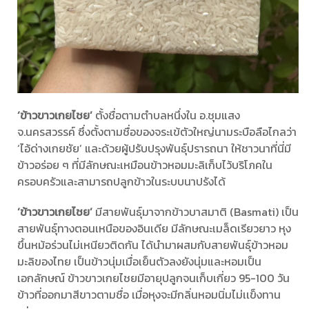
‘ข้าวขาวเกยไชย’
ตั้งชื่อตามตำบลหนึ่งใน อ.ชุมแสง
จ.นครสวรรค์ ซึ่งตั้งตามชื่อของจระเข้ตัวใหญ่นามระบือลือไกลว่า
‘ไอ้ด่างเกยชัย’ และด้วยผู้ปรับปรุงพันธุ์ปรารถนา ให้ชาวนาที่นี่มี
ข้าวอร่อย ๆ ที่มีลักษณะเหมือนข้าวหอมมะลิเก็บไว้บริโภคใน
ครอบครัวและสามารถปลูกข้าวในระบบนาปรังได้
‘ข้าวขาวเกยไชย’
มีสายพันธุ์มาจากข้าวบาสมาติ (Basmati) เป็น
สายพันธุ์ทางตอนเหนือของอินเดีย มีลักษณะเมล็ดเรียวยาว หุง
ขึ้นหม้อร่วนไม่เหนียวติดกัน ได้นำมาผสมกับสายพันธุ์ข้าวหอม
มะลิของไทย เป็นข้าวนุ่มเมื่อเย็นตัวลงยังนุ่มและหอมเป็น
เอกลักษณ์ ข้าวขาวเกยไชยมีอายุปลูกจนเก็บเกี่ยว 95-100 วัน
ข้าวที่ออกมาสีขาวตามชื่อ เมื่อหุงจะมีกลิ่นหอมนิ่มไม่เเข็งทาน