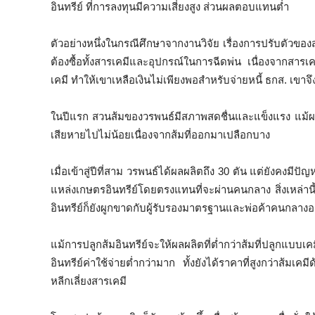
อินทรีย์ ที่การลงทุนมีความเสี่ยงสูง ส่วนผลตอบแทนต่ำ
ตัวอย่างหนึ่งในกรณีศึกษาจากงานวิจัย เรื่องการปรับตัวขอ
ต้องซื้อทั้งสารเคมีและอุปกรณ์ในการฉีดพ่น เนื่องจากสารเ
เคมี ทำให้เขาเหลือเงินไม่เพียงพอสำหรับจ่ายหนี้ ธกส. เขา
ในปีแรก สวนส้มของวรพนธ์มีสภาพสดชื่นและแข็งแรง แม้
เสียหายไปไม่น้อยเนื่องจากส้มที่ออกมาเปลือกบาง
เมื่อเข้าสู่ปีที่สาม วรพนธ์ได้ผลผลิตถึง 30 ตัน แต่ยังค
แหล่งเกษตรอินทรีย์โดยตรงแทนที่จะผ่านคนกลาง สิ่งเหล่า
อินทรีย์ก็ยังผูกขาดกับผู้รับรองมาตรฐานและพ่อค้าคนกลางอย
แม้การปลูกส้มอินทรีย์จะให้ผลผลิตที่ต่ำกว่าส้มที่ปลูกแบบเ
อินทรีย์ค่าใช้จ่ายต่ำกว่ามาก ทั้งยังได้ราคาที่สูงกว่าส้มเคม
หลีกเลี่ยงสารเคมี