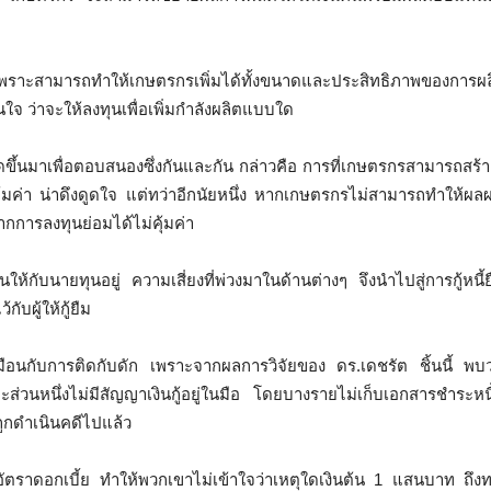
เพราะสามารถทำให้เกษตรกรเพิ่มได้ทั้งขนาดและประสิทธิภาพของการผล
จ ว่าจะให้ลงทุนเพื่อเพิ่มกำลังผลิตแบบใด
กิดขึ้นมาเพื่อตอบสนองซึ่งกันและกัน กล่าวคือ การที่เกษตรกรสามารถสร้า
ุ้มค่า น่าดึงดูดใจ แต่ทว่าอีกนัยหนึ่ง หากเกษตรกรไม่สามารถทำให้ผ
การลงทุนย่อมได้ไม่คุ้มค่า
กับนายทุนอยู่ ความเสี่ยงที่พ่วงมาในด้านต่างๆ จึงนำไปสู่การกู้หนี้ยื
บผู้ให้กู้ยืม
็เสมือนกับการติดกับดัก เพราะจากผลการวิจัยของ ดร.เดชรัต ชิ้นนี้ พบ
ส่วนหนึ่งไม่มีสัญญาเงินกู้อยู่ในมือ โดยบางรายไม่เก็บเอกสารชำระหน
ถูกดำเนินคดีไปแล้ว
อัตราดอกเบี้ย ทำให้พวกเขาไม่เข้าใจว่าเหตุใดเงินต้น 1 แสนบาท ถึ