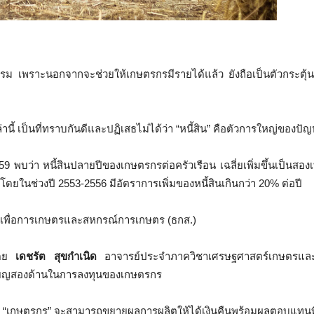
รม เพราะนอกจากจะช่วยให้เกษตรกรมีรายได้แล้ว ยังถือเป็นตัวกระตุ้นชั
นี้ เป็นที่ทราบกันดีและปฏิเสธไม่ได้ว่า “หนี้สิน” คือตัวการใหญ่ของปัญห
9 พบว่า หนี้สินปลายปีของเกษตรกรต่อครัวเรือน เฉลี่ยเพิ่มขึ้นเป็นสองเ
 โดยในช่วงปี 2553-2556 มีอัตราการเพิ่มของหนี้สินเกินกว่า 20% ต่อปี
คารเพื่อการเกษตรและสหกรณ์การเกษตร (ธกส.)
์โดย
เดชรัต สุขกำเนิด
อาจารย์ประจำภาควิชาเศรษฐศาสตร์เกษตรแล
รียญสองด้านในการลงทุนของเกษตรกร
 ว่า “เกษตรกร” จะสามารถขยายผลการผลิตให้ได้เงินคืนพร้อมผลตอบแทน