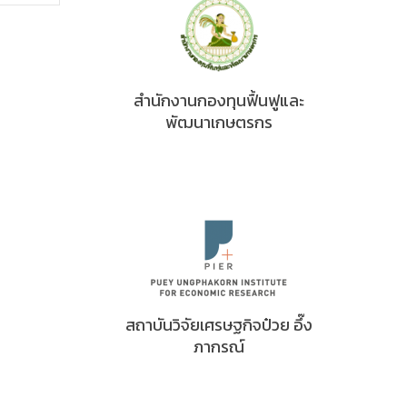
สำนักงานกองทุนฟื้นฟูและ
พัฒนาเกษตรกร
สถาบันวิจัยเศรษฐกิจป๋วย อึ๊ง
ภากรณ์