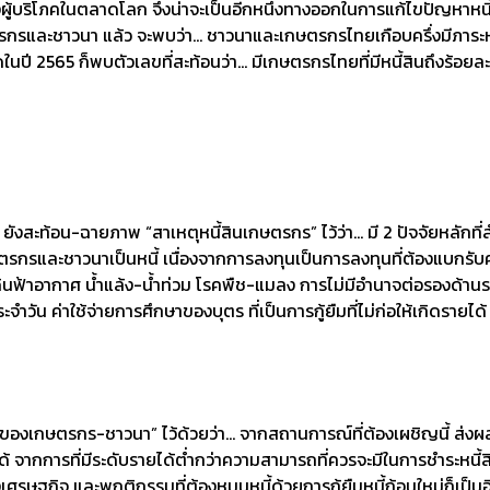
้บริโภคในตลาดโลก จึงน่าจะเป็นอีกหนึ่งทางออกในการแก้ไขปัญหาหนี
กรและชาวนา แล้ว จะพบว่า… ชาวนาและเกษตรกรไทยเกือบครึ่งมีภาระหน
ดในปี 2565 ก็พบตัวเลขที่สะท้อนว่า… มีเกษตรกรไทยที่มีหนี้สินถึงร้อยละ 
ยังสะท้อน-ฉายภาพ “สาเหตุหนี้สินเกษตรกร” ไว้ว่า… มี 2 ปัจจัยหลักที
กษตรกรและชาวนาเป็นหนี้ เนื่องจากการลงทุนเป็นการลงทุนที่ต้องแบกรับ
ฟ้าอากาศ น้ำแล้ง-น้ำท่วม โรคพืช-แมลง การไม่มีอำนาจต่อรองด้านร
วัน ค่าใช้จ่ายการศึกษาของบุตร ที่เป็นการกู้ยืมที่ไม่ก่อให้เกิดรายได้ ซึ่
หนี้ของเกษตรกร-ชาวนา” ไว้ด้วยว่า… จากสถานการณ์ที่ต้องเผชิญนี้ ส่งผ
กการที่มีระดับรายได้ต่ำกว่าความสามารถที่ควรจะมีในการชำระหนี้สิน
เศรษฐกิจ และพฤติกรรมที่ต้องหมุนหนี้ด้วยการกู้ยืมหนี้ก้อนใหม่ก็เป็น