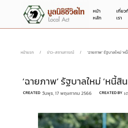
หน้า
เกี่ยว
หลัก
เรา
หน้าแรก
ข่าว-สถานการณ์
‘ฉายภาพ’ รัฐบาลใหม่ ‘หนี
‘ฉายภาพ’ รัฐบาลใหม่ ‘หนี้สิ
CREATED
วันพุธ, 17 พฤษภาคม 2566
CREATED BY
เด