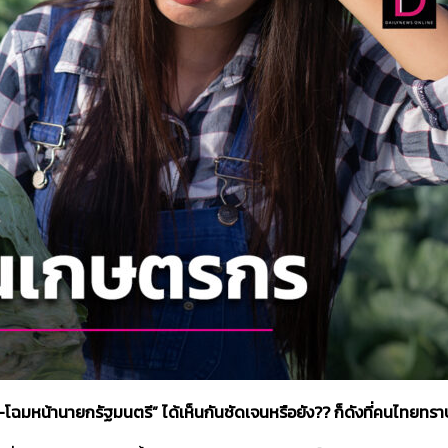
าล-โฉมหน้านายกรัฐมนตรี” ได้เห็นกันชัดเจนหรือยัง?? ก็ดังที่คนไทยทรา