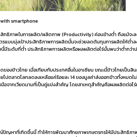
martphone
ทธิภาพในการผลิต/ผลิตภาพ (Productivity) ค่อนข้างต่ำ ถึงแม้จะล
ตรแบบมุ่งเป้าประสิทธิภาพการผลิตนั้นจะช่วยลดต้นทุนการผลิตให้ต่ำล
ระดับที่ต่ำ ประสิทธิภาพการผลิตหรือผลผลิตต่อไร่นั้นพบว่าต่ำกว่าป
องข้าวไทย เมื่อเทียบกับประเทศอื่นในอาเซียน ขณะนี้ข้าวไทยเป็นสิน
ไทยไปตลาดโลกลดลงเหลือแค่ร้อยละ 14 ของมูลค่าส่งออกข้าวทั้งหมดใ
กเหนือจากเวียดนามที่เป็นคู่แข่งสำคัญ โดยสาเหตุสำคัญคือผลผลิตต่อไร่ท
ณ์ปัญหาที่เกิดขึ้นนี้ ทำให้การพัฒนาศักยภาพเกษตรกรให้มีประสิทธิภ