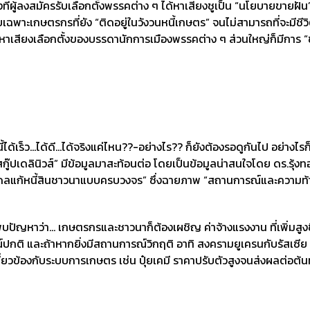
ที่ผู้ลงสมัครรับเลือกตั้งพรรคต่าง ๆ ได้หาเสียงชูเป็น “นโยบายขายฝัน” 
เฉพาะเกษตรกรที่ยัง “ติดอยู่ในวังวนหนี้เกษตร” จนไม่สามารถที่จะมีชี
นการหาเสียงเลือกตั้งของบรรดานักการเมืองพรรคต่าง ๆ ส่วนใหญ่ก็มีการ “ชูเ
หนี้ได้เร็ว…ได้ดี…ได้จริงแค่ไหน??-อย่างไร?? ก็ยังต้องรอดูกันไป อย่างไรก็
กู๊ปเดลินิวส์” มีข้อมูลมาสะท้อนต่อ โดยเป็นข้อมูลน่าสนใจโดย ดร.รุ้ง
“โมเดลแก้หนี้สินชาวนาแบบครบวงจร” ซึ่งฉายภาพ “สถานการณ์และความท้า
บปัญหาว่า… เกษตรกรและชาวนาก็ต้องเผชิญ ค่าจ้างแรงงาน ที่เพิ่มสูงข
์ปกติ และถ้าหากยิ่งมีสถานการณ์วิกฤติ อาทิ สงครามยูเครนกับรัสเซีย 
กี่ยวข้องกับระบบการเกษตร เช่น ปุ๋ยเคมี ราคาปรับตัวสูงจนส่งผลต่อต้นทุ