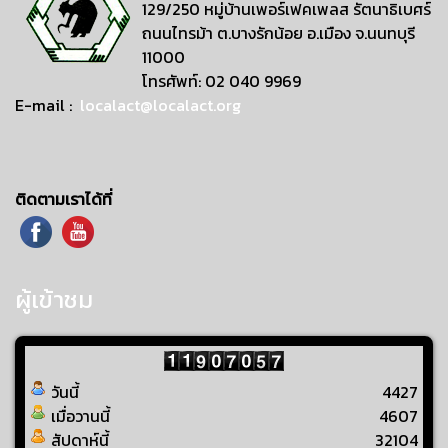
129/250 หมู่บ้านเพอร์เฟคเพลส รัตนาธิเบศร์
ถนนไทรม้า ต.บางรักน้อย อ.เมือง จ.นนทบุรี
11000
โทรศัพท์: 02 040 9969
E-mail :
localact@localact.org
ติดตามเราได้ที่
ผู้เข้าชม
วันนี้
4427
เมื่อวานนี้
4607
สัปดาห์นี้
32104