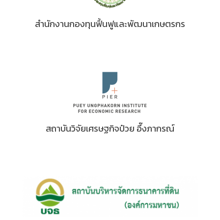
สำนักงานกองทุนฟื้นฟูและพัฒนาเกษตรกร
สถาบันวิจัยเศรษฐกิจป๋วย อึ๊งภากรณ์