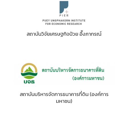
สถาบันวิจัยเศรษฐกิจป๋วย อึ๊งภากรณ์
สถาบันบริหารจัดการธนาคารที่ดิน (องค์การ
มหาชน)