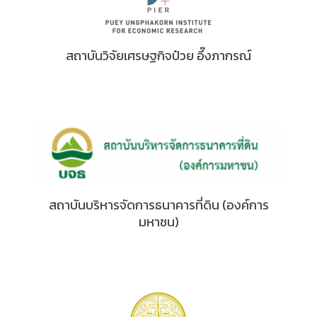
สถาบันวิจัยเศรษฐกิจป๋วย อึ๊งภากรณ์
สถาบันบริหารจัดการธนาคารที่ดิน (องค์การ
มหาชน)