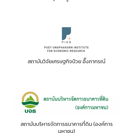
สถาบันวิจัยเศรษฐกิจป๋วย อึ๊งภากรณ์
สถาบันบริหารจัดการธนาคารที่ดิน (องค์การ
มหาชน)