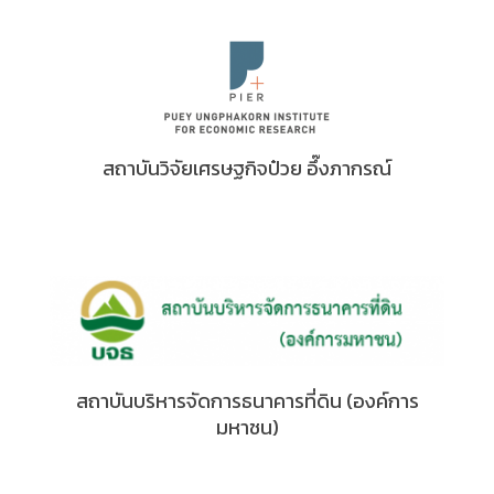
สถาบันวิจัยเศรษฐกิจป๋วย อึ๊งภากรณ์
สถาบันบริหารจัดการธนาคารที่ดิน (องค์การ
มหาชน)