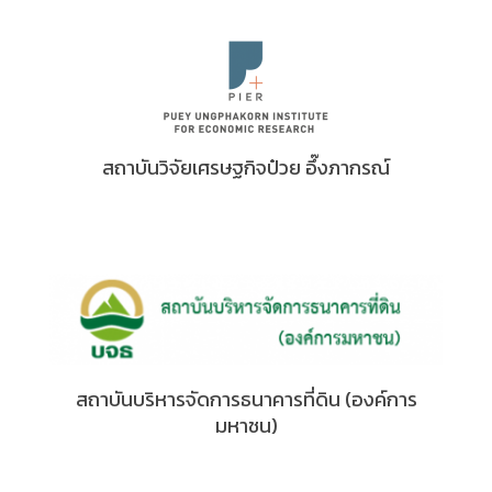
สถาบันวิจัยเศรษฐกิจป๋วย อึ๊งภากรณ์
สถาบันบริหารจัดการธนาคารที่ดิน (องค์การ
มหาชน)