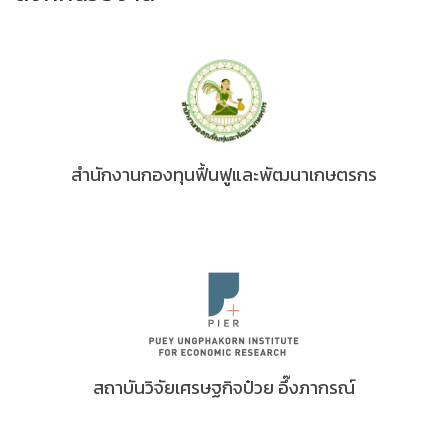
สำนักงานกองทุนฟื้นฟูและพัฒนาเกษตรกร
สถาบันวิจัยเศรษฐกิจป๋วย อึ๊งภากรณ์