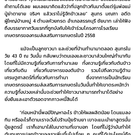
คำถามได้เลย ผมเลยมาคิดแล้วว่าที่ปลูกข้าวกันมาตั้งแต่รุ่นพ่อแม่
ปู่ย่าตายาย จริงๆ แล้วเราไม่รู้จักข้าวเลย” สุนทร มณฑา อดีต
ผู้ใหญ่บ้านหมู่ 4 ตำบลห้วยกรด อำเภอสรรคบุรี ชัยนาท เล่าให้ฟัง
ถึงบรรยากาศวันแรกที่ถูกบังคับให้เข้าร่วมโครงการโรงเรียน
เกษตรกรของกรมส่งเสริมการเกษตรในปี 2558
แม้จะเป็นลูกชาวนา และช่วยที่บ้านทำนามาตลอด สุนทรใน
วัย 43 ปี ณ วันนั้น กลับพบว่าตนเองและชาวนาส่วนใหญ่ทำนากัน
โดยที่ไม่มีความรู้เกี่ยวกับการทำนาเลย ทั้งความรู้เกี่ยวกับต้นข้าว
เกี่ยวกับดิน เกี่ยวกับอาหารของต้นข้าว รวมไปถึงความรู้ด้าน
เศรษฐศาสตร์ที่เกี่ยวกับการทำนา ซึ่งจากการเป็นนักเรียน
เกษตรกรของกรมส่งเสริมการเกษตรในวันนั้นทำให้เขาตระหนักว่า
ความรู้ทั้งปวงเหล่านั้นจะช่วยทำให้ชาวนาสามารถทำนาได้อย่าง
ยั่งยืนและเอาตัวรอดจากภาวะหนี้สินได้
“ก่อนหน้านี้พอมีปัญหาอะไร ข้าวให้ผลผลิตน้อย โดนแมลง
กิน หรืออะไรก็ตามเราจะวิ่งไปร้านปุ๋ยร้านยา เขาจะแนะนำยาสูตรนั้น
ปุ๋ยสูตรนี้ เราก็เอามาใส่ในนาตามที่เขาบอก โดยที่ไม่รู้ว่ามันทำให้
ต้นทุนการปลูกข้าวของเราเพิ่มขึ้นไปเรื่อย ๆ คนที่ได้ประโยชน์คือ