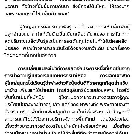
นอกนา คือข้าวที่มันขึ้นตามคันนา ซึ่งมักจะมีต้นใหญ่ ให้รวงมาก
และรวงสมบูรณ์ ให้เมล็ดข้าวเยอะ”
ผู้ใหญ่สุนทรยอมรับว่าเพิ่งรู้ตอนนั้นเองว่าการใช้เมล็ดพันธุ์
ปลูกจำนวนมาก ทำให้ต้นข้าวขึ้นเบียดเสียดกัน แย่งอาหารกัน หาก
ลดปริมาณเมล็ดพันธุ์ลงเป็นการลดต้นทุนโดยไม่ทำให้ได้ผลผลิต
น้อยลง เพราะข้าวสามารถเติบโตได้งอกงามกว่าเดิม บางครั้งอาจ
ได้ผลผลิตที่มากขึ้นอีกด้วย
การเปลี่ยนแปลงในวิถีการผลิตอีกประการหนึ่งที่เกิดขึ้นจาก
การนำความรู้ในห้องเรียนเกษตรกรมาใช้คือ การเลิกเผาฟาง
ผู้ใหญ่สุนทรได้เรียนรู้ว่าฟางข้าวคือปุ๋ยชั้นดีที่ราคาถูกที่สุดสำหรับ
นาข้าว
เพียงแค่ใช้น้ำหมัก โดยใช้จุลินทรีย์ช่วยย่อยสลาย โดยใช้
พื้นที่นาเป็นที่หมักปุ๋ย ผู้ใหญ่บอกว่าชาวนาบางส่วนอาจรู้คุณ
ประโยชน์ของฟางข้าวอยู่แล้ว แต่ยังคงเผาฟางทิ้งเพราะอาจมองว่า
ต้องรีบเตรียมพื้นที่นาเพื่อปลูกข้าวรอบใหม่ ซึ่งจริงๆ แล้ว ปัญหานี้
สามารถแก้ไขได้ด้วยการบริหารจัดการพื้นที่ใหม่ โดยในช่วงก่อน
เกี่ยวข้าวชาวนาควรต้องเตรียมน้ำหมักให้พร้อมใช้ก่อน เมื่อเกี่ยว
ข้าวเสร็จสามารถนำน้ำหมักเทให้ทั่วพื้นที่ที่จะทำการหมักฟางได้เลย