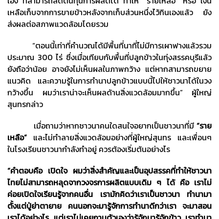
เอง ที่สามารถลดต้นทุนการผลิตได้ ทำให้ “รายเหลือ” หรือ เงิน
เหลือเก็บจากการขายข้าวหลังจากเก็บส่วนหนึ่งไว้กินเองแล้ว ยัง
ส่งผลต่อสภาพแวดล้อมโดยรวม
“ตอนนี้เท่าที่คำนวณได้มีพื้นที่นาที่ไม่มีการเผาฟางแล้วรวม
ประมาณ 300 ไร่ ซึ่งเมื่อเทียบกับพื้นที่ปลูกข้าวในทุ่งสรรคบุรีแล้ว
ยังถือว่าน้อย อาจยังไม่เห็นผลในภาพกว้าง แต่หากสามารถขยาย
แนวคิด และความรู้ในการทำนาปลูกข้าวแบบนี้ไปให้ชาวนาได้ในวง
กว้างขึ้น ผมว่าเราน่าจะเห็นผลด้านสิ่งแวดล้อมมากขึ้น” ผู้ใหญ่
สุนทรกล่าว
เมื่อถามว่าหากชาวนาคนใดสนใจอยากเป็นชาวนาที่มี
“ราย
เหลือ”
และไม่ทำลายสิ่งแวดล้อมอย่างที่ผู้ใหญ่สุนทร และเพื่อนๆ
ในโรงเรียนชาวนากำลังทำอยู่ ควรต้องเริ่มต้นอย่างไร
“คำตอบคือ เปิดใจ ผมว่าสิ่งสำคัญและเป็นอุปสรรคที่ทำให้ชาวนา
ไทยไม่สามารถหลุดจากวงจรการผลิตแบบเดิม ๆ ได้ คือ เราไม่
ค่อยเปิดใจเรียนรู้จากคนอื่น เรามักคิดว่าเราเป็นชาวนา ทำนามา
ตั้งแต่ปู่ย่าตายาย คนนอกจะมารู้จักการทำนาดีกว่าเรา จะมาสอน
เราได้อย่างไร แต่เราไม่เคยถามตัวเองว่ารู้จักนารู้จักข้าว เราทำนา