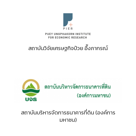
สถาบันวิจัยเศรษฐกิจป๋วย อึ๊งภากรณ์
สถาบันบริหารจัดการธนาคารที่ดิน (องค์การ
มหาชน)