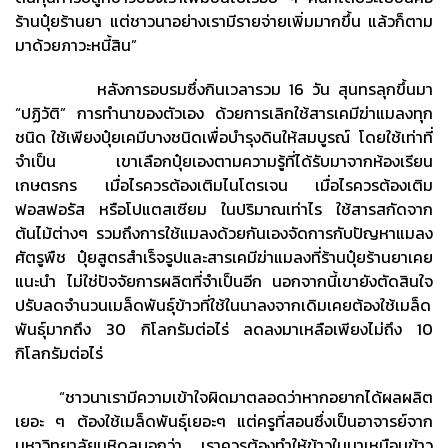
ร้านปุ๋ยร้านยา แต่ชาวนาอย่างเรามีรายจ่ายเพิ่มมากขึ้น แล้วก็ตาม
มาด้วยภาวะหนี้สิน”
หลังการอบรมซึ่งกินเวลารวม 16 วัน สุนทรลุกขึ้นมา
“ปฏิวัติ” การทำนาของตัวเอง ด้วยการเลิกใช้สารเคมีฆ่าแมลงทุก
ชนิด ใช้เพียงปุ๋ยเคมีบางชนิดเพื่อบำรุงดินให้สมบูรณ์ โดยใช้เท่าที่
จำเป็น เขาเลือกปุ๋ยเองตามความรู้ที่ได้รับมาจากห้องเรียน
เกษตรกร เมื่อไรควรต้องเติมไนโตรเจน เมื่อไรควรต้องเติม
ฟอสฟอรัส หรือโปแตสเซียม ในปริมาณเท่าไร ใช้สารสกัดจาก
ต้นไม้ต่างๆ รวมถึงการใช้แมลงด้วยกันเองจัดการกับปัญหาแมลง
ศัตรูพืช ปุ๋ยสูตรสำเร็จรูปและสารเคมีฆ่าแมลงที่ร้านปุ๋ยร้านยาเคย
แนะนำ ไม่ใช่ปัจจัยการผลิตที่จำเป็นอีก นอกจากนี้เขายังตัดสินใจ
ปรับลดจำนวนเมล็ดพันธุ์ข้าวที่ใช้ในนาลงจากเดิมเคยต้องใช้เมล็ด
พันธุ์มากถึง 30 กิโลกรัมต่อไร่ ลดลงมาเหลือเพียงไม่ถึง 10
กิโลกรัมต่อไร่
“ชาวนาเรามีความเข้าใจผิดมาตลอดว่าหากอยากได้ผลผลิต
เยอะ ๆ ต้องใช้เมล็ดพันธุ์เยอะๆ แต่ครูที่สอนซึ่งเป็นอาจารย์จาก
มหาวิทยาลัยมหิดลบอกว่า เราควรต้องทำให้ข้าวในนาเหมือนข้าว