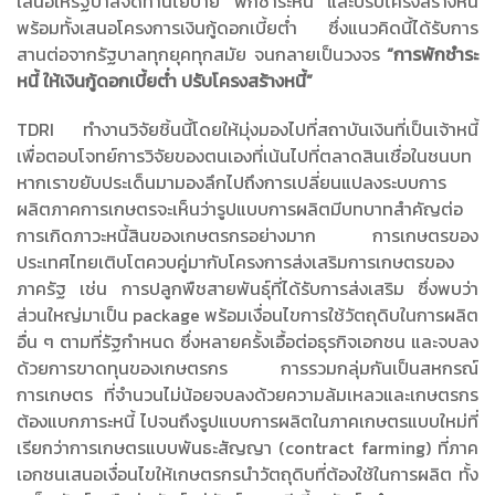
เสนอให้รัฐบาลจัดทำนโยบาย พักชำระหนี้ และปรับโครงสร้างหนี้
พร้อมทั้งเสนอโครงการเงินกู้ดอกเบี้ยต่ำ ซึ่งแนวคิดนี้ได้รับการ
สานต่อจากรัฐบาลทุกยุคทุกสมัย จนกลายเป็นวงจร
“การพักชำระ
หนี้ ให้เงินกู้ดอกเบี้ยต่ำ ปรับโครงสร้างหนี้”
TDRI ทำงานวิจัยชิ้นนี้โดยให้มุ่งมองไปที่สถาบันเงินที่เป็นเจ้าหนี้
เพื่อตอบโจทย์การวิจัยของตนเองที่เน้นไปที่ตลาดสินเชื่อในชนบท
หากเราขยับประเด็นมามองลึกไปถึงการเปลี่ยนแปลงระบบการ
ผลิตภาคการเกษตรจะเห็นว่ารูปแบบการผลิตมีบทบาทสำคัญต่อ
การเกิดภาวะหนี้สินของเกษตรกรอย่างมาก การเกษตรของ
ประเทศไทยเติบโตควบคู่มากับโครงการส่งเสริมการเกษตรของ
ภาครัฐ เช่น การปลูกพืชสายพันธุ์ที่ได้รับการส่งเสริม ซึ่งพบว่า
ส่วนใหญ่มาเป็น package พร้อมเงื่อนไขการใช้วัตถุดิบในการผลิต
อื่น ๆ ตามที่รัฐกำหนด ซึ่งหลายครั้งเอื้อต่อธุรกิจเอกชน และจบลง
ด้วยการขาดทุนของเกษตรกร การรวมกลุ่มกันเป็นสหกรณ์
การเกษตร ที่จำนวนไม่น้อยจบลงด้วยความล้มเหลวและเกษตรกร
ต้องแบกภาระหนี้ ไปจนถึงรูปแบบการผลิตในภาคเกษตรแบบใหม่ที่
เรียกว่าการเกษตรแบบพันธะสัญญา (contract farming) ที่ภาค
เอกชนเสนอเงื่อนไขให้เกษตรกรนำวัตถุดิบที่ต้องใช้ในการผลิต ทั้ง