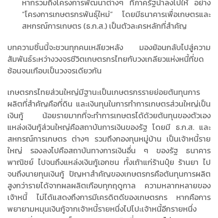
หากรวมถึงโครงการพัฒนาต่างๆ ที่ภาครัฐนำลงไปให้ อย่าง
“โครงการเกษตรกรพันธุ์ใหม่” โดยมีธนาคารเพื่อเกษตรและ
สหกรณ์การเกษตร (ธ.ก.ส.) เป็นตัวละครหลักที่สำคัญ
บทความชิ้นนี้จะชวนทุกคนเหลียวหลัง มองย้อนกลับไปสู่ความ
สัมพันธ์ระหว่างวงจรชีวิตเกษตรกรไทยกับวงเกลียวแห่งหนี้ที่ขด
ซ้อนจนเกือบเป็นวงจรเดียวกัน
เกษตรกรไทยส่วนใหญ่มีฐานะเป็นเกษตรกรรายย่อยต้นทุนการ
ผลิตที่สำคัญคือที่ดิน และเงินทุนในการทำการเกษตรส่วนใหญ่เป็น
เงินกู้ น้อยรายมากที่จะทำการเกษตรได้ด้วยต้นทุนของตัวเอง
แหล่งเงินกู้ส่วนใหญ่คือสถาบันการเงินของรัฐ โดยมี ธ.ก.ส. และ
สหกรณ์การเกษตร ต่างๆ รวมถึงกองทุนหมู่บ้าน เป็นเจ้าหนี้ราย
ใหญ่ รองลงไปคือสถาบันทางการเงินอื่น ๆ ของรัฐ ธนาคาร
พาณิชย์ ไปจนถึงแหล่งเงินกู้เอกชน ทั้งเถ้าแก่ร้านปุ๋ย ร้านยา ไป
จนถึงนายทุนเงินกู้ ปัญหาสำคัญของเกษตรกรคือต้นทุนการผลิต
สูงกว่ารายได้จากผลผลิตเกือบทุกฤดูกาล ความหลากหลายของ
เจ้าหนี้ ไม่ได้แสดงถึงการมีเครดิตดีของเกษตรกร หากคือการ
พยายามหมุนเงินกู้จากเจ้าหนี้รายหนึ่งไปโปะเจ้าหนี้อีกรายหนึ่ง