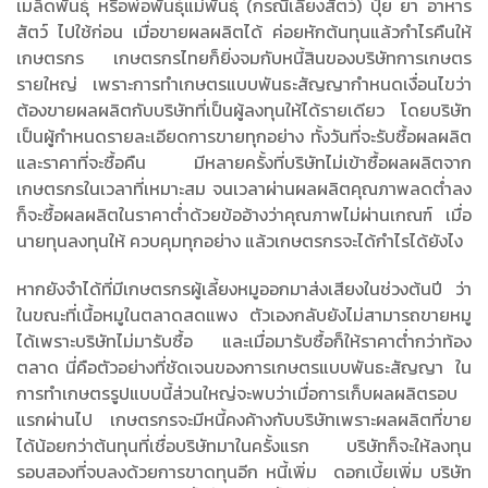
เมล็ดพันธุ์ หรือพ่อพันธุ์แม่พันธุ์ (กรณีเลี้ยงสัตว์) ปุ๋ย ยา อาหาร
สัตว์ ไปใช้ก่อน เมื่อขายผลผลิตได้ ค่อยหักต้นทุนแล้วกำไรคืนให้
เกษตรกร เกษตรกรไทยก็ยิ่งจมกับหนี้สินของบริษัทการเกษตร
รายใหญ่ เพราะการทำเกษตรแบบพันธะสัญญากำหนดเงื่อนไขว่า
ต้องขายผลผลิตกับบริษัทที่เป็นผู้ลงทุนให้ได้รายเดียว โดยบริษัท
เป็นผู้กำหนดรายละเอียดการขายทุกอย่าง ทั้งวันที่จะรับซื้อผลผลิต
และราคาที่จะซื้อคืน มีหลายครั้งที่บริษัทไม่เข้าซื้อผลผลิตจาก
เกษตรกรในเวลาที่เหมาะสม จนเวลาผ่านผลผลิตคุณภาพลดต่ำลง
ก็จะซื้อผลผลิตในราคาต่ำด้วยข้ออ้างว่าคุณภาพไม่ผ่านเกณฑ์ เมื่อ
นายทุนลงทุนให้ ควบคุมทุกอย่าง แล้วเกษตรกรจะได้กำไรได้ยังไง
หากยังจำได้ที่มีเกษตรกรผู้เลี้ยงหมูออกมาส่งเสียงในช่วงต้นปี ว่า
ในขณะที่เนื้อหมูในตลาดสดแพง ตัวเองกลับยังไม่สามารถขายหมู
ได้เพราะบริษัทไม่มารับซื้อ และเมื่อมารับซื้อก็ให้ราคาต่ำกว่าท้อง
ตลาด นี่คือตัวอย่างที่ชัดเจนของการเกษตรแบบพันธะสัญญา ใน
การทำเกษตรรูปแบบนี้ส่วนใหญ่จะพบว่าเมื่อการเก็บผลผลิตรอบ
แรกผ่านไป เกษตรกรจะมีหนี้คงค้างกับบริษัทเพราะผลผลิตที่ขาย
ได้น้อยกว่าต้นทุนที่เชื่อบริษัทมาในครั้งแรก บริษัทก็จะให้ลงทุน
รอบสองที่จบลงด้วยการขาดทุนอีก หนี้เพิ่ม ดอกเบี้ยเพิ่ม บริษัท