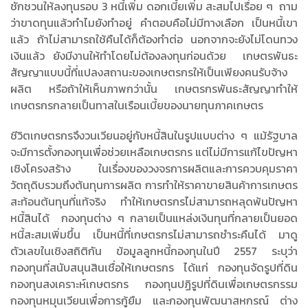
ชักชวนให้ลงทุนรอบ 3 หนี้เพิ่ม ดอกเบี้ยเพิ่ม สะสมไปเรื่อย ๆ ถาม
ว่าขาดทุนแล้วทำไมยังทำอยู่ คำตอบคือไม่มีทางเลือก เป็นหนี้เขา
แล้ว ถ้าไม่สามารถใช้คืนได้ก็ต้องทำต่อ นอกจากจะยังไม่โดนทวง
เงินแล้ว ยังมีงานให้ทำโดยไม่ต้องลงทุนก่อนด้วย เกษตรพันธะ
สัญญาแบบนี้ที่แปลงสถานะของเกษตรกรให้เป็นเพียงคนรับจ้าง
ผลิต หรือถ้าให้เห็นภาพกว่านั้น เกษตรกรพันธะสัญญาทำให้
เกษตรกรกลายเป็นทาสในเรือนเบี้ยของนายทุนภาคเกษตร
ชีวิตเกษตรกรจึงวนเวียนอยู่กับหนี้สินในรูปแบบต่าง ๆ แม้รัฐบาล
จะมีการตั้งกองทุนเพื่อช่วยเหลือเกษตรกร แต่ไม่มีการแก้ไขปัญหา
เชิงโครงสร้าง ในเรื่องของวงจรการผลิตและการควบคุมราคา
วัตถุดิบรวมถึงต้นทุนการผลิต การทำให้ราคาขายสินค้าการเกษตร
สะท้อนต้นทุนที่แท้จริง ทำให้เกษตรกรไม่สามารถหลุดพ้นปัญหา
หนี้สินได้ กองทุนต่าง ๆ กลายเป็นแหล่งเงินทุนที่กลายเป็นยอด
หนี้สะสมเพิ่มขึ้น เป็นหนี้ที่เกษตรกรไม่สามารถชำระคืนได้ มาดู
ตัวเลขในเชิงสถิติกัน ข้อมูลลูกหนี้กองทุนในปี 2557 ระบุว่า
กองทุนที่สนับสนุนสินเชื่อให้เกษตรกร ได้แก่ กองทุนจัดรูปที่ดิน
กองทุนสงเคราะห์เกษตรกร กองทุนปฏิรูปที่ดินเพื่อเกษตรกรรม
กองทุนหมุนเวียนเพื่อการกู้ยืม และกองทุนพัฒนาสหกรณ์ ต่าง