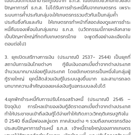
ไม่มีโฉนดที่ดินสามารถกู้เงินจาก ธ.ก.ส. ในขณะเดียวกันก็ช่วยลด
ปัญหาการที่ ธ.ก.ส. ไม่ได้รับการชำระหนี้คืนจากเกษตรกร เพราะ
ระบบการค้ำประกันกลุ่มจะให้เกษตรกรรวมตัวกันเป็นกลุ่มค้ำ
ประกันซึ่งกันและกัน ให้เกษตรกรทำหน้าที่สอดส่องดูแลการชำระ
หนี้คืนของเพื่อนในกลุ่มแทน ธ.ก.ส. (นวัตกรรมนี้ภายหลังกลาย
เป็นปัญหาใหญ่ที่กดทับเกษตรกรไทย จะพูดถึงอย่างละเอียดใน
ตอนต่อไป)
3. ยุคเปิดเสรีทางการเงิน (ประมาณปี 2537- 2544) เป็นยุคที่
สถาบันการเงินไทยต่างๆ กู้ยืมเงินดอกเบี้ยต่ำจากต่างประเทศ
จำนวนมากมาปล่อยกู้ในประเทศ โดยมีเกษตรกรเป็นหนึ่งในกลุ่มผู้
กู้รายใหญ่ ยุคนี้สัดส่วนเงินกู้ในระบบสูงขึ้นมาก และสามารถลด
บทบาทความสำคัญของแหล่งเงินกู้นอกระบบลงไปได้
4.ยุคพักชำระหนี้กับการปรับโครงสร้างหนี้ (ประมาณปี 2545 –
ปัจจุบัน) การไหลเข้าของเงินกู้อัตราดอกเบี้ยต่ำจากต่างประเทศ
ทำให้ประชาชนเข้าถึงเงินกู้ได้ง่ายทำให้เกิดภาวะวิกฤติเศรษฐกิจใน
ปี 2540 ซึ่งเมื่อฟองสบู่แตก ภาคส่วนต่าง ๆ รวมถึงเกษตรกรต้อง
ประสบปัญหาการชำระหนี้ ธ.ก.ส. เจ้าหนี้รายใหญ่ของภาคเกษตร