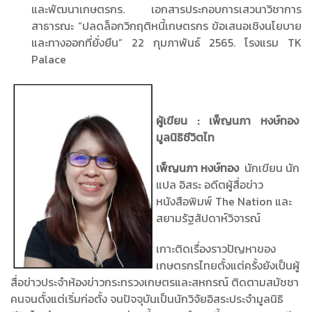
และพัฒนาเกษตรกร. เอกสารประกอบการเสวนาวิชาการ
สาธารณะ “ปลดล็อกวิกฤติหนี้เกษตรกร ข้อเสนอเชิงนโยบาย
และทางออกที่ยั่งยืน” 22 กุมภาพันธ์ 2565. โรงแรม TK
Palace
ผู้เขียน
: เพ็ญนภา หงษ์ทอง
มูลนิธิชีวิตไท
เพ็ญนภา หงษ์ทอง
นักเขียน นัก
แปล อิสระ อดีตผู้สื่อข่าว
หนังสือพิมพ์ The Nation และ
สยามรัฐสัปดาห์วิจารณ์
เกาะติดเรื่องราวปัญหาของ
เกษตรกรไทยตั้งแต่ครั้งยังเป็นผู้
สื่อข่าวประจำห้องข่าวกระทรวงเกษตรและสหกรณ์ ติดตามสมัชชา
คนจนตั้งแต่เริ่มก่อตั้ง จนปัจจุบันเป็นนักวิจัยอิสระประจำมูลนิธิ