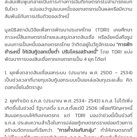
สะสมเพิ่มพูนกลายเป็นภาระทางการเงินที่เกษตรกรไม่สามารถแบก
รับไหว แน่นอนว่ารูปแบบหนี้ของเกษตรกรเป็นผลหรือมีความ
สัมพันธ์กับการปรับตัวของเจ้าหนี้
มูลนิธิสถาบันวิจัยเพื่อการพัฒนาประเทศไทย (TDRI) เคยศึกษา
ภาวะหนี้สินเกษตรกรไทยและสรุปตลาดสินเชื่อ หรือนัยหนึ่งคือรูป
แบบการเป็นหนี้ของเกษตรกรไทย ว่าติดอยู่ในวัฏจักรของ
“การพัก
ชำระหนี้ ให้เงินกู้ดอกเบี้ยต่ำ ปรับโครงสร้างหนี้”
โดย TDRI แบ่ง
พัฒนาการของสินเชื่อภาคเกษตรกรเป็น 4 ยุค ได้แก่
1. ยุคพึ่งตลาดสินเชื่อนอกระบบ (ประมาณ พ.ศ. 2500 – 2534)
เป็นช่วงเวลาที่นายทุนเงินกู้นอกระบบเป็นแหล่งเงินทุนระยะสั้น คิด
ดอกเบี้ยในอัตราสูง
2. ยุคกำเนิด ธ.ก.ส. (ประมาณ พ.ศ. 2534- 2543) ธ.ก.ส. ไม่ได้เพิ่ง
เกิดขึ้นในช่วงนี้ รัฐบาลตั้ง ธ.ก.ส.ตั้งแต่ปี 2506 เพื่อแก้ปัญหาหนี้
สินนอกระบบให้กับเกษตรกร แต่ TDRI มองว่าช่วงนี้เป็นช่วงที่
ธ.ก.ส. ประสบความสำเร็จในการปล่อยกู้เกษตรกรรายย่อยด้วยการ
สร้างนวัตกรรมที่เรียกว่า
“การค้ำประกันกลุ่ม”
ทำให้เกษตรกรที่