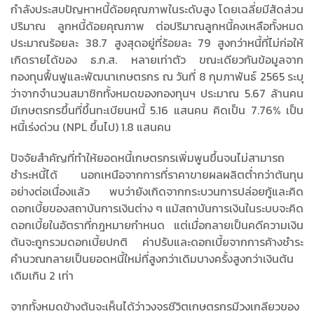
กำลังประสบปัญหาหนี้ด้อยคุณภาพในระดับสูง โดยเฉลี่ยมีสัดส่วน
ปริมาณ ลูกหนี้ด้อยคุณภาพ ต่อปริมาณลูกหนี้คงเหลือทั้งหมด
ประมาณร้อยละ 38.7 สูงสุดอยู่ที่ร้อยละ 79 สูงกว่าหนี้ที่ไม่ก่อให้
เกิดรายได้ของ ธ.ก.ส. หลายเท่าตัว ขณะเดียวกันข้อมูลจาก
กองทุนฟื้นฟูและพัฒนาเกษตรกร ณ วันที่ 8 กุมภาพันธ์ 2565 ระบุ
ว่าจากจำนวนสมาชิกทั้งหมดของกองทุนฯ ประมาณ 5.67 ล้านคน
มีเกษตรกรขึ้นที่ขึ้นทะเบียนหนี้ 5.16 แสนคน คิดเป็น 7.76% เป็น
หนี้เร่งด่วน (NPL ขึ้นไป) 1.8 แสนคน
ปัจจัยสำคัญที่ทำให้ยอดหนี้เกษตรกรเพิ่มพูนขึ้นจนไม่สามารถ
ชำระหนี้ได้ นอกเหนือจากการที่ราคาขายผลผลิตต่ำกว่าต้นทุน
อย่างต่อเนื่องแล้ว พบว่ายังเกิดจากกระบวนการปล่อยกู้และคิด
ดอกเบี้ยของสถาบันการเงินต่าง ๆ แม้สถาบันการเงินในระบบจะคิด
ดอกเบี้ยในอัตราที่กฎหมายกำหนด แต่เมื่อกลายเป็นคดีความเงิน
ต้นจะถูกรวมดอกเบี้ยปกติ ค่าปรับและดอกเบี้ยจากการค้างชำระ
คำนวณกลายเป็นยอดหนี้ใหม่ที่สูงกว่าเดิมบางครั้งสูงกว่าเงินต้น
เดิมเกิน 2 เท่า
จากทั้งหมดข้างต้นจะเห็นได้ว่าวงจรชีวิตเกษตรกรมีวงเกลียวของ