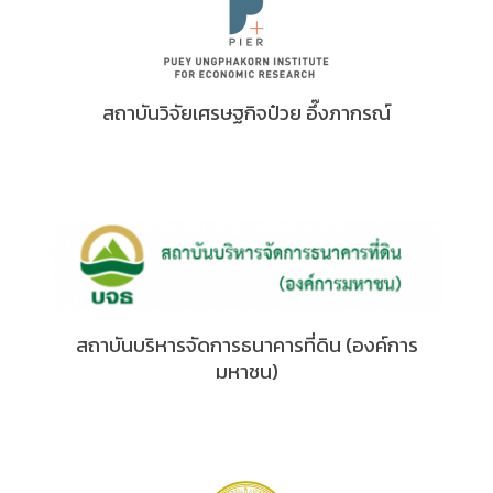
สถาบันวิจัยเศรษฐกิจป๋วย อึ๊งภากรณ์
สถาบันบริหารจัดการธนาคารที่ดิน (องค์การ
มหาชน)