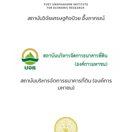
สถาบันวิจัยเศรษฐกิจป๋วย อึ๊งภากรณ์
สถาบันบริหารจัดการธนาคารที่ดิน (องค์การ
มหาชน)