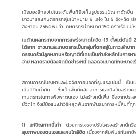
เมื่อมองลึกลงไปในระดับพื้นที่ยิ่งเห็นรูปธรรมปัญหาชั
ชาวนาและเกษตรกรกลุ่มเป้าหมาย 9 แห่ง ใน 5 จังหวัด ชัยน
สิงหาคม 2564 พบว่า เกษตรกรเป้าหมาย 150 ครัวเรือน มีหนี้
ใ
นด้านผลกระทบจากการแพร่ระบาดโควิด-19 ตั้งแต่ต้นปี 256
ได้ยาก ชาวนาและเกษตรกรเป็นกลุ่มที่ตกอยู่ในภาวะลำบา
ครอบครัวมีลูกหลานหรือญาติที่เคยเป็นกำลังหลักในการหาร
จ่าย หลายรายต้องผิดนัดชำระหนี้ ตลอดจนขาดทักษะบางเรื่อ
สถานการณ์ปัญหาและปัจจัยภายนอกที่รุนแรงเช่นนี้ เป็นแรง
เสียที่ดินทำกิน ซึ่งเป็นพื้นที่ผลิตอาหารและปัจจัยสร้า
เกษตรกรในการพึ่งพาตนเอง ไม่สร้างหนี้เพิ่ม ซึ่งจากป
ชีวิตไท จึงมีข้อแนะนำวิธีหลุดพ้นจากพันธนาการหนี้สินที่
1) แก้ปัญหาหนี้เก่า
ด้วยการเจรจาปรับโครงสร้างหนี้หรื
สุขภาพของตนเองและคนใกล้ชิด
เนื่องจากสัมพันธ์กับอาช