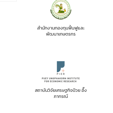
สำนักงานกองทุนฟื้นฟูและ
พัฒนาเกษตรกร
สถาบันวิจัยเศรษฐกิจป๋วย อึ๊ง
ภากรณ์