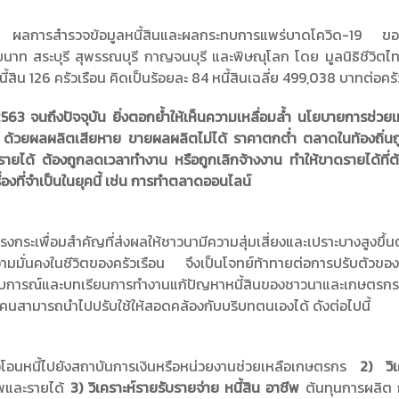
ดขึ้น ผลการสำรวจข้อมูลหนี้สินและผลกระทบการแพร่บาดโควิด-19 ของ
าท สระบุรี สุพรรณบุรี กาญจนบุรี และพิษณุโลก โดย มูลนิธิชีวิตไท 
สิน 126 ครัวเรือน คิดเป็นร้อยละ 84 หนี้สินเฉลี่ย 499,038 บาทต่อครั
3 จนถึงปัจจุบัน ยิ่งตอกย้ำให้เห็นความเหลื่อมล้ำ นโยบายการช่วยเห
ก ด้วยผลผลิตเสียหาย ขายผลผลิตไม่ได้ ราคาตกต่ำ ตลาดในท้องถิ่นถ
ายได้ ต้องถูกลดเวลาทำงาน หรือถูกเลิกจ้างงาน ทำให้ขาดรายได้ที่ต
งที่จำเป็นในยุคนี้ เช่น การทำตลาดออนไลน์
กระเพื่อมสำคัญที่ส่งผลให้ชาวนามีความสุ่มเสี่ยงและเปราะบางสูงขึ้
งความมั่นคงในชีวิตของครัวเรือน จึงเป็นโจทย์ท้าทายต่อการปรับตัวข
ระสบการณ์และบทเรียนการทำงานแก้ปัญหาหนี้สินของชาวนาและเกษตรกรข
ทุกคนสามารถนำไปปรับใช้ให้สอดคล้องกับบริบทตนเองได้ ดังต่อไปนี้
อโอนหนี้ไปยังสถาบันการเงินหรือหน่วยงานช่วยเหลือเกษตรกร
2) วิเ
ีพและรายได้
3) วิเคราะห์รายรับรายจ่าย หนี้สิน อาชีพ
ต้นทุนการผลิต 