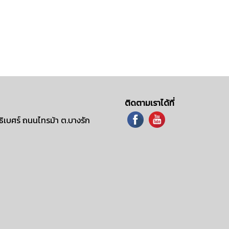
ติดตามเราได้ที่
ิเบศร์ ถนนไทรม้า ต.บางรัก