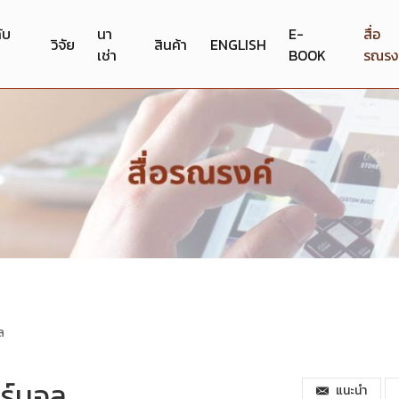
กับ
นา
E-
สื่อ
วิจัย
สินค้า
ENGLISH
เช่า
BOOK
รณรง
ล
อร์มอล
แนะนำ