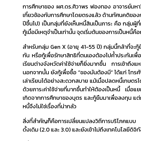
การศึกษาของ ผศ.ดร.ศิวาพร ฟองทอง อาจารย์มหาวิ
เกี่ยวข้องกับการศึกษาโดยตรงแล้ว ด้านทัศนคติของกา
ปีขึ้นไป) เป็นกลุ่มที่ยังเห็นหนี้สินเป็นภาระ คือ กลุ่มผู้
กู้เมื่อมีเหตุจำเป็นเท่านั้น จุดเริ่มต้นของการเป็นหน
สำหรับกลุ่ม Gen X (อายุ 41-55 ปี) กลุ่มนี้กล้าที่จะกู้
กัน หรือกู้เพื่อรักษาสิทธิที่ตนเองต้องไปค้ำประกันเพ
เรียนต่างจังหวัดค่าใช้จ่ายก็ยิ่งมากขึ้น การเข้าถึงแห
นอกจากนั้น ยังกู้เพื่อซื้อ “ของมันต้องมี” ได้แก่ โท
เล่าเรียนได้อย่างสะดวกสบาย แม้เมื่อปลดหนี้เกษตรได
ด้วยภาระค่าใช้จ่ายที่มากขึ้นทำให้ต้องเป็นหนี้ เมื
เกิดจากการศึกษาของบุตร และกู้ยืมมาเพื่อลงทุน แต่ก
หนี้จึงไม่ใช่เรื่องที่น่ากลัว
สิ่งที่สำคัญก็คือการเปลี่ยนแปลงวิถีการบริโภคแบบ
ดั้งเดิม (2.0 และ 3.0) และยังเข้าไม่ถึงเทคโนโลยีดิจิทั