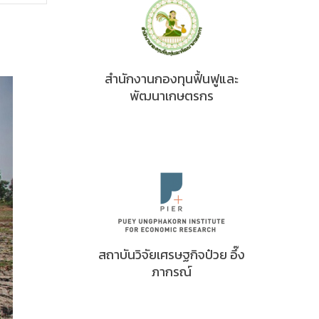
สำนักงานกองทุนฟื้นฟูและ
พัฒนาเกษตรกร
สถาบันวิจัยเศรษฐกิจป๋วย อึ๊ง
ภากรณ์