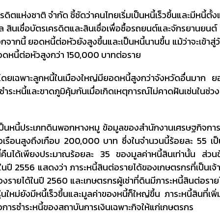
ตแห่งชาติ จำกัด ชี้ชัดว่าคนไทยเริ่มเป็นหนี้เร็วขึ้นและมีหนี้ตั้ง
คคล สินเชื่อบัตรเครดิตและสินเชื่อเพื่อซื้อรถยนต์และจักรยานยนต
นอกจากนี้ ยอดหนี้ต่อหัวยังสูงขึ้นและเป็นหนี้นานขึ้น แม้ว่าจะเข้าสู
ยอดหนี้ต่อหัวสูงกว่า 150,000 บาทต่อราย
ญ่โดยเฉพาะลูกหนี้ในเมืองใหญ่มียอดหนี้สูงกว่าจังหวัดอื่นมาก ย
ระหนี้และขาดภูมิคุ้มกันเมื่อเกิดเหตุการณ์ไม่คาดฝันเช่นในช่วงท
ะเป็นหนี้ประเภทดินพอกหางหมู ข้อมูลของสำนักงานเศรษฐกิจกา
ือนสูงถึงเกือบ 200,000 บาท ซึ่งในจำนวนนี้ร้อยละ 55 เป็นห
คืนได้เพียงประมาณร้อยละ 35 ของมูลค่าหนี้สินเท่านั้น ส่วน
ี 2556 แสดงว่า ภาระหนี้สินต่อรายได้ของเกษตรกรที่เป็นเจ้า
องรายได้ในปี 2560 และเกษตรกรผู้เช่าที่ดินมีภาระหนี้สินต่อรายได
ม่ยังมีหนี้เร็วขึ้นและมูลค่าของหนี้ก็ใหญ่ขึ้น ภาระหนี้สินที่เพิ่
ะลอการชำระหนี้ของสถาบันการเงินเฉพาะกิจให้แก่เกษตรกร