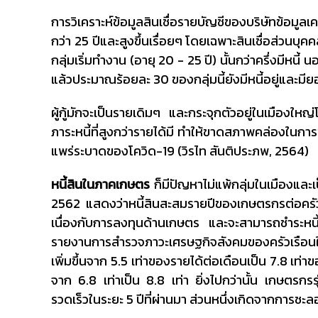
การวิเคราะห์ข้อมูลสินเชื่อรายบัญชีของบริษัทข้อมูลเครดิ
กว่า 25 ปีและสูงขึ้นเรื่อยๆ โดยเฉพาะสินเชื่อส่วนบุ
กลุ่มเริ่มทำงาน (อายุ 20 - 25 ปี) นั้นกว่าครึ่งมีหนี้ 
แล้วประมาณร้อยละ 30 ของกลุ่มนี้ยังมีหนี้อยู่และมี
ผู้กู้มักจะเป็นรายเดิมๆ และกระจุกตัวอยู่ในเมืองให
ภาระหนี้ที่สูงกว่ารายได้มี ทำให้ขาดสภาพคล่องในการชำ
แพร่ระบาดของโควิด-19 (วิรไท สันติประภพ, 2564)
หนี้สินในภาคเกษตร
ก็มีปัญหาไม่แพ้กลุ่มในเมืองแล
2562 แสดงว่าหนี้สินสะสมรายปีของเกษตรกรต่อครัวเร
เนื่องกับการลงทุนด้านเกษตร และจะสามารถชำระหนี้
รายงานการสำรวจภาวะเศรษฐกิจสังคมของครัวเรือนในป
เพิ่มขึ้นจาก 5.5 เท่าของรายได้ต่อเดือนเป็น 7.8 เท่าข
จาก 6.8 เท่าเป็น 8.8 เท่า ยิ่งไปกว่านั้น เกษตรกรรุ่นให
รวดเร็วในระยะ 5 ปีที่ผ่านมา ส่วนหนึ่งเกิดจากการช