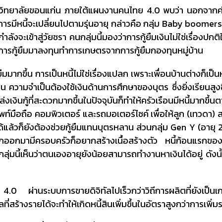
ทยาลัยขอนแก่น ภายใต้แผนงานคนไทย 4.0 พบว่า นอกจากค่าใช
รมีหนี้จะเปลี่ยนไปตามรุ่นอายุ กล่าวคือ กลุ่ม Baby boomers
ที่กำลังจะเข้าสู่วัยชรา คนกลุ่มนี้มองว่าการกู้ยืมเงินไม่ใช่เรื่องปกต
ี้คือการกู้ยืมมาลงทุนทำการเกษตรจากการกู้ยืมกองทุนหมู่บ้าน
ยืมมากขึ้น การเป็นหนี้ไม่ใช่เรื่องแปลก เพราะเพื่อนบ้านต่างก็เป็น
ื่อน ความจำเป็นต้องใช้เงินด้านการศึกษาของบุตร ซึ่งยิ่งเรียนสูง
ล่งเงินกู้ที่สะดวกมากขึ้นในปัจจุบันก็ทำให้ครัวเรือนมีหนี้มากขึ้
รศัพท์มือถือ คอมพิวเตอร์ และรถมอเตอร์ไซค์ เพื่อให้ลูก (เทวดา)
้แล้วก็ยังต้องช่วยกู้ยืมแทนบุตรหลาน ส่วนกลุ่ม Gen Y (อายุ 
่อแยกออกมามีครอบครัวก็อยากสร้างเนื้อสร้างตัว หนี้ก้อนแรกของ
ลุ่มนี้เห็นว่าตนเองอายุยังน้อยสามารถทำงานหาเงินได้อยู่ ดังนั
 4.0 ผ่านระบบการขายดิจิทัลไปเร็วกว่าวิถีการผลิตที่ยังเป็
ลที่สร้างรายได้จะทำให้เกิดหนี้สินเพิ่มขึ้นในอัตราสูงกว่าการเพิ่ม