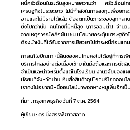
หนี้ครัวเรือนในระดับสูงหมายความว่า ครัวเรือนไ
เศรษฐกิจในระยะยาว ไม่มีกำลังในการลงทุนเพื่อยกร
อายุและไม่มีรายได้แล้ว ต้องตกเป็นภาระของลูกหลาน
ยิ่งไปกว่านั้น คนไทยที่มีหนี้สูง (การออมต่ำ) จำนวน
จากเหตุการณ์พลิกผัน เช่น นโยบายกระตุ้นเศรษฐกิจโ
ต้องนำเงินที่ได้รับจากการเยียวยาไปชำระหนี้ก่อนแ
การแก้ไขปัญหาหนี้สินของคนไทยคงไม่ได้อยู่ที่การเพิ่ม
บริการไหลอย่างต่อเนื่องเข้ามาในมือถือและการตัด
จำเป็นและน่าจะเริ่มตั้งแต่ในโรงเรียน งานวิจัยของแ
มัธยมที่จังหวัดน่าน เริ่มสั่งสินค้าอุปโภคบริโภคออนไลน์
เราคงไม่อยากมีหนี้ออนไลน์มาพอกหางหมูเพิ่มอีกเป็น
ที่มา : กรุงเทพธุรกิจ วันที่ 7 ต.ค. 2564
ผู้เขียน : ดร.มิ่งสรรพ์ ขาวสอาด