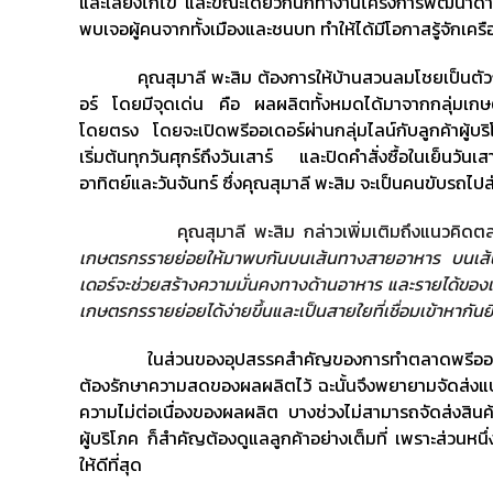
และเลี้ยงไก่ไข่ และขณะเดียวกันก็ทำงานโครงการพัฒนาด
พบเจอผู้คนจากทั้งเมืองและชนบท ทำให้ได้มีโอกาสรู้จักเครือ
คุณสุมาลี พะสิม ต้องการให้บ้านสวนลมโชยเป็นตัวกลา
อร์ โดยมีจุดเด่น คือ ผลผลิตทั้งหมดได้มาจากกลุ่มเกษตร
โดยตรง โดยจะเปิดพรีออเดอร์ผ่านกลุ่มไลน์กับลูกค้าผู้บริ
เริ่มต้นทุกวันศุกร์ถึงวันเสาร์ และปิดคำสั่งซื้อในเย็นวั
อาทิตย์และวันจันทร์ ซึ่งคุณสุมาลี พะสิม จะเป็นคนขับรถไปส
คุณสุมาลี พะสิม กล่าวเพิ่มเติมถึงแนวคิดตลา
เกษตรกรรายย่อยให้มาพบกันบนเส้นทางสายอาหาร บนเส้นทา
เดอร์จะช่วยสร้างความมั่นคงทางด้านอาหาร และรายได้ของเกษ
เกษตรกรรายย่อยได้ง่ายขึ้นและเป็นสายใยที่เชื่อมเข้าหากันย
ในส่วนของอุปสรรคสำคัญของการทำตลาดพรีออเดอร์ผลผ
ต้องรักษาความสดของผลผลิตไว้ ฉะนั้นจึงพยายามจัดส่งแบบร
ความไม่ต่อเนื่องของผลผลิต บางช่วงไม่สามารถจัดส่งสินค
ผู้บริโภค ก็สำคัญต้องดูแลลูกค้าอย่างเต็มที่ เพราะส่วนหนึ่
ให้ดีที่สุด