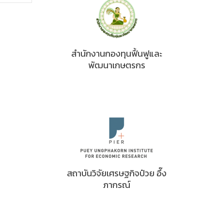
สำนักงานกองทุนฟื้นฟูและ
พัฒนาเกษตรกร
สถาบันวิจัยเศรษฐกิจป๋วย อึ๊ง
ภากรณ์