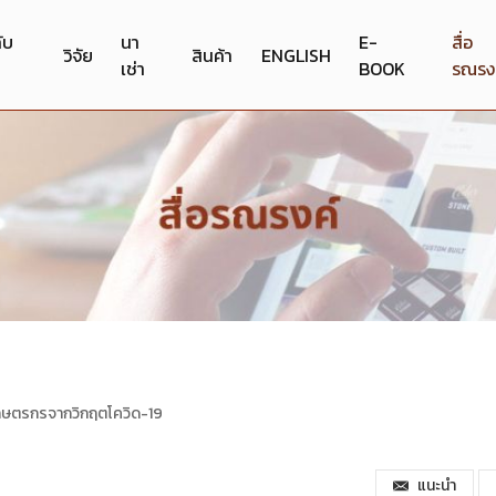
กับ
นา
E-
สื่อ
วิจัย
สินค้า
ENGLISH
เช่า
BOOK
รณรง
กษตรกรจากวิกฤตโควิด-19
แนะนำ