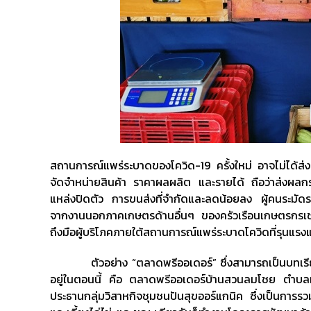
สถานการณ์แพร่ระบาดของโควิด-19 ครั้งใหม่ อาจไม่ได้
จัดจำหน่ายสินค้า ราคาผลผลิต และรายได้ ถือว่าส่งผล
แหล่งปิดตัว การขนส่งที่จำกัดและลดน้อยลง ผู้คนระมัด
จากงานนอกภาคเกษตรด้านอื่นๆ ของครัวเรือนเกษตรกรเช่
ถึงมือผู้บริโภคภายใต้สถานการณ์แพร่ระบาดโควิดที่รุนแร
ตัวอย่าง “ตลาดพรีออเดอร์” ซึ่งสามารถเป็นบทเรียน
อยู่ในตอนนี้ คือ ตลาดพรีออเดอร์บ้านสวนลมโชย ตำบลหน
ประธานกลุ่มวิสาหกิจชุมชนปันสุขออร์แกนิค ซึ่งเป็นกา