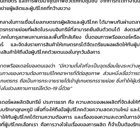
้านเกษตร และการพัฒนาคุณภาพชีวิตให้กับชุมชน จากการที่ได้ทำงาน
ข่ายผู้ผลิตและผู้บริโภคที่กว้างขวาง
งในการเชื่อมโยงเกษตรกรผู้ผลิตและผู้บริโภค ได้มาพบกันผ่านตล
กรรายย่อยที่ผลิตในระบบอินทรีย์ที่สามารถยืนยันตัวตนได้ ส่งตรงถึ
โภคในกรุงเทพมหานครและพื้นที่ใกล้เคียง ขั้นตอนการพรีออเดอร์หรือสั
นเสาร์ และจัดส่งรายการสินค้าให้เกษตรกรได้จัดเตรียมผลผลิตให้กับผู้บ
่งสินค้าให้ถึงมือผู้บริโภคด้วยตนเองในทุกวันอังคาร
ดพรีออเดอร์ของตนเองว่า
“มีความตั้งใจที่จะเป็นจุดเชื่อมโยงระหว่างผ
งของความต้องการบริโภคอาหารที่ดีต่อสุขภาพ ส่วนหนึ่งเชื่อว่าาร
ตรกร ถือเป็นการกระจายรายได้เข้าสู่เกษตรกรรายย่อย ซึ่งทำให้ผู้บริ
ิ่งในช่วงสถานการณ์โควิด-19 นี้ด้วย"
ลิตอินทรีย์ ประการแรก คือ ความสดของผลผลิตที่จัดส่งให้กับ
ักษาอุณหภูมิ เพื่อที่จะให้ถึงมือผู้บริโภคด้วยความสดความใหม่ และป
้าให้กับผู้บริโภคได้ตามความต้องการ และเรื่องของความสะดวกในการจ
งที่ผู้บริโภคเลือกเรา คือการวางใจในเรื่องของการผลิต ก็จำเป็นต้องรัก