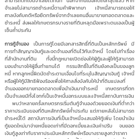
สามารถตกเป็นจำเลยได้ทันที นอกจากนี้เมื่อคดีถึงที่สุดแล้ว หาก
จำเลยไม่สามารถชำระหนี้ตามคำพิพากษา เจ้าหนี้สามารถขอให้
ศาลบังคับคดีหรือยึดทรัพย์จากจำเลยคนอื่นมาขายทอดตลาดและ
ชำระหนี้ ส่งผลให้เกษตรกรบางรายที่ดินหลุดมือเพราะตนเองเป็นผู้
เซ็นค้ำประกัน
การกู้จำนอง
เป็นการกู้โดยมีเอกสารสิทธิ์ที่ดินเป็นหลักทรัพย์ มี
การทำสัญญาเงินกู้และจดจำนองที่ดินไว้กับเจ้าหนี้ โดยไปทำเรื่อง
ที่สำนักงานที่ดิน ทั้งนี้กฎหมายเปิดช่องให้ผู้กู้และผู้ให้กู้สามารถ
มอบอำนาจให้ผู้อื่นทำแทนได้ กรรมสิทธิ์ในที่ดินยังคงเป็นของลูก
หนี้ หากลูกหนี้ผิดนัดชำระตามเงื่อนไขที่ระบุในสัญญาเงินกู้ เจ้าหนี้
หรือผู้ให้กู้มีสิทธิฟ้องร้องเพื่อให้ศาลสั่งบังคับให้นำที่ดินแปลงที่
จำนองออกขายทอดตลาดเพื่อนำเงินมาชำระหนี้ เกษตรกรที่ตก
เป็นจำเลยมีทั้งโจทก์เป็นเจ้าหนี้นอกระบบและเจ้าหนี้สถาบันการเงิน
พบว่าหลายครั้งเกษตรกรเริ่มต้นกู้จำนองด้วยยอดเงินที่ต่ำกว่า
ราคาประเมินของที่ดินหลักทรัพย์ค้ำประกัน แต่ภายหลังไม่สามารถ
ชำระหนี้ได้ สถาบันการเงินที่เป็นเจ้าหนี้จะเสนอให้กู้เพิ่ม โดยนำเงิน
กู้ยอดใหม่มาจ่ายหนี้ยอดเก่าที่มีดอกเบี้ยและเงินค่าปรับ จนยอด
เงินกู้สูงเท่ากับราคาประเมินหลักทรัพย์หรือบางรายสูงกว่าราคา