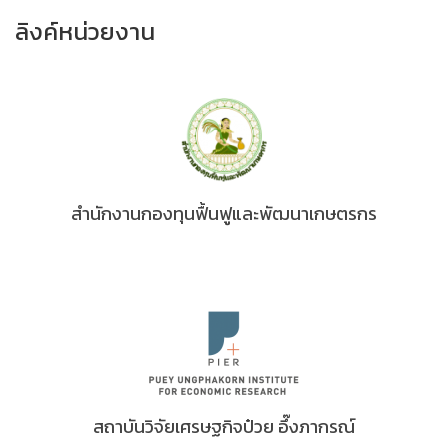
ลิงค์หน่วยงาน
สำนักงานกองทุนฟื้นฟูและพัฒนาเกษตรกร
สถาบันวิจัยเศรษฐกิจป๋วย อึ๊งภากรณ์