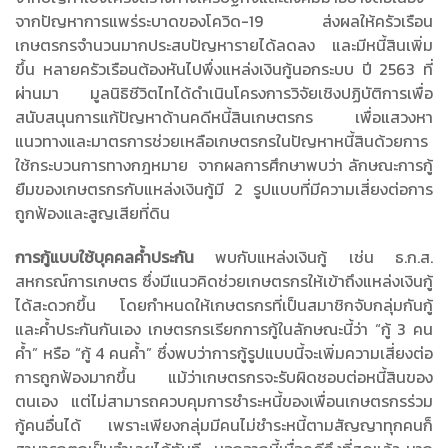
จากปัญหาการแพร่ระบาดของโควิด-19 ส่งผลให้ครัวเรือน
เกษตรกรจำนวนมากประสบปัญหารายได้ลดลง และมีหนี้สินเพิ่ม
ขึ้น หลายครัวเรือนต้องหันไปพึ่งแหล่งเงินกู้นอกระบบ ปี 2563 ที่
ผ่านมา มูลนิธิชีวิตไทได้ดำเนินโครงการวิจัยเชิงปฏิบัติการเพื่อ
สนับสนุนการแก้ปัญหาด้านคดีหนี้สินเกษตรกร เพื่อแสวงหา
แนวทางและมาตรการช่วยเหลือเกษตรกรในปัญหาหนี้สินด้วยการ
ใช้กระบวนการทางกฎหมาย จากผลการศึกษาพบว่า ลักษณะการกู้
ยืมของเกษตรกรกับแหล่งเงินกู้มี 2 รูปแบบที่มีความเสี่ยงต่อการ
ถูกฟ้องและสูญเสียที่ดิน
การกู้แบบใช้บุคคลค้ำประกัน
พบกับแหล่งเงินกู้ เช่น ธ.ก.ส.
สหกรณ์การเกษตร ซึ่งมีแนวคิดช่วยเกษตรกรให้เข้าถึงแหล่งเงินกู้
ได้สะดวกขึ้น โดยกำหนดให้เกษตรกรที่เป็นสมาชิกจับกลุ่มกันกู้
และค้ำประกันกันเอง เกษตรกรเรียกการกู้ในลักษณะนี้ว่า “กู้ 3 คน
ค้ำ” หรือ “กู้ 4 คนค้ำ” ซึ่งพบว่าการกู้รูปแบบนี้จะเพิ่มความเสี่ยงต่อ
การถูกฟ้องมากขึ้น แม้ว่าเกษตรกรจะรับผิดชอบต่อหนี้สินของ
ตนเอง แต่ไม่สามารถควบคุมการชำระหนี้ของเพื่อนเกษตรกรร่วม
กู้คนอื่นได้ เพราะเพียงกลุ่มมีคนไม่ชำระหนี้ตามสัญญาทุกคนก็