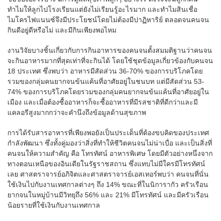
ทำไมให้ลูกไปโรงเรียนแต่ยังไม่เรียนรู้อะไรมาก และทำไมสินเชื่อ
ไมโครไฟแนนซ์จึงมีประโยชน์โดยไม่ต้องมีปาฏิหาริย์ ตลอดจนคนจน
กินดีอยู่ดีหรือไม่ และมีกินเพียงพอไหม
งานวิจัยบางชิ้นเกี่ยวกับการกินอาหารของคนจนตั้งสมมติฐานว่าคนจน
จะกินอาหารมากที่สุดเท่าที่จะกินได้ โดยใช้ชุดข้อมูลเกี่ยวข้องกับคนจน
18 ประเทศ ซึ่งพบว่า อาหารมีสัดส่วน 36-70% ของการบริโภคโดย
รวมของกลุ่มคนยากจนข้นแค้นที่อาศัยอยู่ในชนบท แต่มีสัดส่วน 53-
74% ของการบริโภคโดยรวมของกลุ่มคนยากจนข้นแค้นที่อาศัยอยู่ใน
เมือง และเมื่อต้องซื้ออาหารก็จะซื้ออาหารที่มีรสชาติที่ดีกว่าและมี
แคลอรีสูงมากกว่าจะคำนึงถึงข้อมูลด้านสุขภาพ
การได้รับสารอาหารที่เพียงพอยังเป็นประเด็นที่ต้องขบคิดของประเทศ
กำลังพัฒนา ซึ่งทั้งคู่มองว่าสิ่งที่ทำให้ชีวิตคนจนไม่น่าเบื่อ และเป็นสิ่งที่
คนจนให้ความสำคัญ คือ โทรทัศน์ อาหารพิเศษ โดยมีตัวอย่างหนึ่งจาก
ทางตอนเหนือของอินเดียในรัฐราชสถาน ซึ่งแทบไม่มีใครมีโทรทัศน์
เลย ศาสตราจารย์อภิจิตและศาสตราจารย์เอสเทอร์พบว่า คนจนที่นั่น
ใช้เงินไปกับงานเทศกาลต่างๆ ถึง 14% ขณะที่ในนิการากัว ครัวเรือน
ยากจนในหมู่บ้านมีวิทยุถึง 56% และ 21% มีโทรทัศน์ และมีครัวเรือน
น้อยรายที่ใช้เงินกับงานเทศกาล