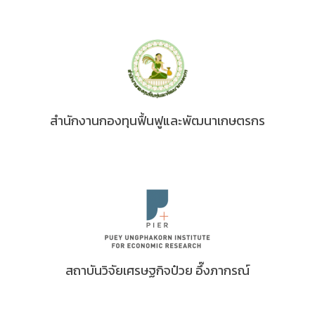
สำนักงานกองทุนฟื้นฟูและพัฒนาเกษตรกร
สถาบันวิจัยเศรษฐกิจป๋วย อึ๊งภากรณ์