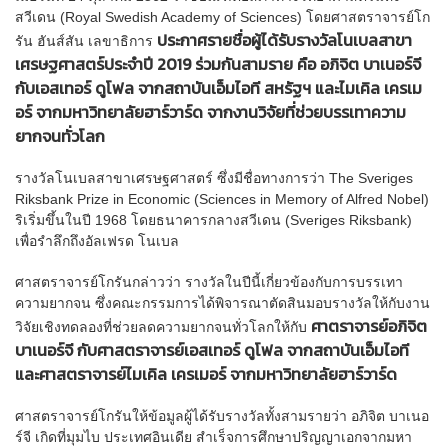
สวีเดน (Royal Swedish Academy of Sciences) โดยศาสตราจารย์โก
ประกาศรายชื่อผู้ได้รับรางวัลโนเบลสาขา
รัน ฮันส์สัน เลขาธิการ
เศรษฐศาสตร์ประจำปี 2019 ร่วมกันสามราย คือ อภิจิต บาเนอร์จี
กับเอสเทอร์ ดูโฟล จากสถาบันเอ็มไอที สหรัฐฯ และไมเคิล เครเม
อร์ จากมหาวิทยาลัยฮาร์วาร์ด จากงานวิจัยที่ช่วยบรรเทาความ
ยากจนทั่วโลก
รางวัลโนเบลสาขาเศรษฐศาสตร์ ซึ่งมีชื่อทางการว่า The Sveriges
Riksbank Prize in Economic (Sciences in Memory of Alfred Nobel)
ริเริ่มขึ้นในปี 1968 โดยธนาคารกลางสวีเดน (Sveriges Riksbank)
เพื่อรำลึกถึงอัลเฟรด โนเบล
ศาสตราจารย์โกรันกล่าวว่า รางวัลในปีนี้เกี่ยวข้องกับการบรรเทา
ความยากจน ซึ่งคณะกรรมการได้พิจารณาตัดสินมอบรางวัลให้กับงาน
ศาตราจารย์อภิจิต
วิจัยเชิงทดลองที่ช่วยลดความยากจนทั่วโลกให้กับ
บาเนอร์จี กับศาสตราจารย์เอสเทอร์ ดูโฟล จากสถาบันเอ็มไอที
และศาสตราจารย์ไมเคิล เครเมอร์ จากมหาวิทยาลัยฮาร์วาร์ด
ศาสตราจารย์โกรันให้ข้อมูลผู้ได้รับรางวัลทั้งสามรายว่า อภิจิต บาเนอ
ร์จี เกิดที่มุมไบ ประเทศอินเดีย สำเร็จการศึกษาปริญญาเอกจากมหา