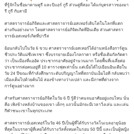
ที่รู้จักในชื่อมาดามคูรี และปิแอร์ กูรี ส่วนคู่ที่สอง ได้แก่บุตรสาวของมา
รี กูรี กับสามี
ศาสตราจารย์อภิจิตและศาสตราจารย์เอสเทอร์เติบโตในโลกที่แตก
ต่างกันอย่างมาก โดยศาสตราจารย์อภิจิตเกิดที่อินเดีย ส่วนศาสตรา
จารย์เอสเทอร์เกิดที่ปารีส
ย้อนกลับไปในวัย 6 ขวบ ศาสตราจารย์เอสเทอร์ได้อ่านหนังสือการ์ตูน
ชีวประวัติแม่ชีเทเรซา ซึ่งบรรยายเมืองโกลกาตา หรือชื่อเดิมกัลกัตตา
ว่า เป็นเมืองที่แออัด ประชากรอาศัยอยู่จำนวนมาก โดยพื้นที่เฉลี่ยต่อ
ประชากรต่อคนอยู่ที่ 10 ตารางฟุตเท่านั้น แต่เมื่อได้ไปเยือนอินเดียใน
วัย 24 ปีขณะที่กำลังศึกษาระดับปริญญาโทที่สถาบันเอ็มไอที กลับพบว่า
เมืองเต็มไปด้วยต้นไม้ สองข้างทางว่างเปล่า และมีภาพที่ต่างจาก
การ์ตูนอย่างมาก
สำหรับศาสตราจารย์อภิจิตในวัย 6 ปี รู้ดีว่าคนจนอาศัยอยู่แถบไหน นั่น
คือ เพิงข้างหลังบ้านของเขา เด็กๆ แถวนั้นมักจะมีเวลาวิ่งเล่น และเล่น
กีฬาชนะเขาในทุกประเภท
ศาสตราจารย์เอสเทอร์ในวัย 46 ปีเป็นผู้ที่ได้รับรางวัลโนเบลอายุน้อย
ที่สุดในบรรดาผู้ที่เคยได้รับรางวัลทั้งหมดในรอบ 50 ปีนี้ และเป็นผู้หญิง