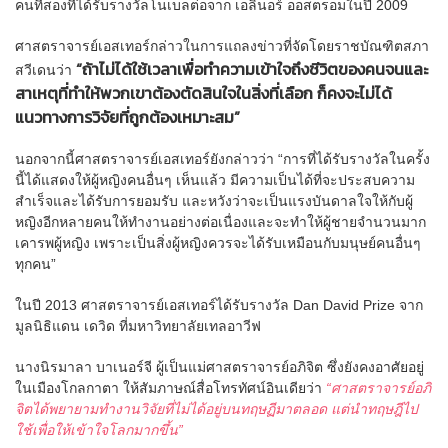
คนที่สองที่ได้รับรางวัลโนเบลต่อจาก เอลินอร์ ออสตรอมในปี 2009
ศาสตราจารย์เอสเทอร์กล่าวในการแถลงข่าวที่จัดโดยราชบัณฑิตสภา
“ถ้าไม่ได้ใช้เวลาเพื่อทำความเข้าใจถึงชีวิตของคนจนและ
สวีเดนว่า
สาเหตุที่ทำให้พวกเขาต้องตัดสินใจในสิ่งที่เลือก ก็คงจะไม่ได้
แนวทางการวิจัยที่ถูกต้องเหมาะสม”
นอกจากนี้ศาสตราจารย์เอสเทอร์ยังกล่าวว่า “การที่ได้รับรางวัลในครั้ง
นี้ได้แสดงให้ผู้หญิงคนอื่นๆ เห็นแล้ว มีความเป็นได้ที่จะประสบความ
สำเร็จและได้รับการยอมรับ และหวังว่าจะเป็นแรงบันดาลใจให้กับผู้
หญิงอีกหลายคนให้ทำงานอย่างต่อเนื่องและจะทำให้ผู้ชายจำนวนมาก
เคารพผู้หญิง เพราะเป็นสิ่งผู้หญิงควรจะได้รับเหมือนกับมนุษย์คนอื่นๆ
ทุกคน”
ในปี 2013 ศาสตราจารย์เอสเทอร์ได้รับรางวัล Dan David Prize จาก
มูลนิธิแดน เดวิด ที่มหาวิทยาลัยเทลอาวีฟ
นางนิรมาลา บาเนอร์จี ผู้เป็นแม่ศาสตราจารย์อภิจิต ซึ่งยังคงอาศัยอยู่
ในเมืองโกลกาตา ให้สัมภาษณ์สื่อโทรทัศน์อินเดียว่า
“ศาสตราจารย์อภิ
จิตได้พยายามทำงานวิจัยที่ไม่ได้อยู่บนทฤษฏีมาตลอด แต่นำทฤษฎีไป
ใช้เพื่อให้เข้าใจโลกมากขึ้น”