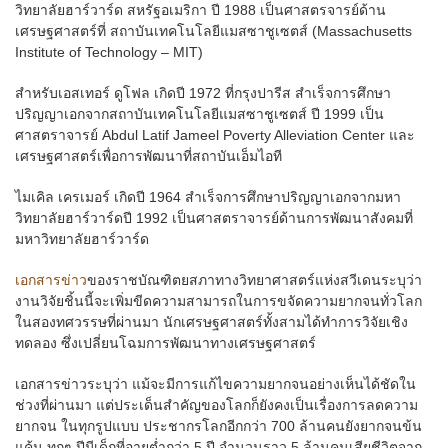
วิทยาลัยฮาร์วาร์ด สหรัฐอเมริกา ปี 1988 เป็นศาสตรจารย์ด้าน
เศรษฐศาสตร์ที่ สถาบันเทคโนโลยีแมสซาชูเซตส์ (Massachusetts
Institute of Technology – MIT)
สำหรับเอสเทอร์ ดูโฟล เกิดปี 1972 ที่กรุงปารีส สำเร็จการศึกษา
ปริญญาเอกจากสถาบันเทคโนโลยีแมสซาชูเซตส์ ปี 1999 เป็น
ศาสตราจารย์ Abdul Latif Jameel Poverty Alleviation Center และ
เศรษฐศาสตร์เพื่อการพัฒนาที่สถาบันเอ็มไอที
ไมเคิล เครเมอร์ เกิดปี 1964 สำเร็จการศึกษาปริญญาเอกจากมหา
วิทยาลัยฮาร์วาร์ดปี 1992 เป็นศาสตราจารย์ด้านการพัฒนาสังคมที่
มหาวิทยาลัยฮาร์วาร์ด
เอกสารข่าว
ของราชบัณฑิตยสภาทางวิทยาศาสตร์แห่งสวีเดนระบุว่า
งานวิจัยชิ้นนี้จะเพิ่มขีดความสามารถในการขจัดความยากจนทั่วโลก
ในสองทศวรรษที่ผ่านมา นักเศรษฐศาสตร์ทั้งสามได้ทำการวิจัยเชิง
ทดลอง ซึ่งเปลี่ยนโฉมการพัฒนาทางเศรษฐศาสตร์
เอกสารข่าวระบุว่า แม้จะมีการแก้ไขความยากจนอย่างเห็นได้ชัดใน
ช่วงที่ผ่านมา แต่ประเด็นสำคัญของโลกก็ยังคงเป็นเรื่องการลดความ
ยากจน ในทุกรูปแบบ ประชากรโลกอีกกว่า 700 ล้านคนยังยากจนข้น
แค้น ทุกๆ ปีมีเด็กที่อายุต่ำกว่า 5 ปี จำนวนราว 5 ล้านคนเสียชีวิตจาก