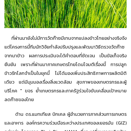
ที่ผ่านมายังไม่มีการวัดก๊าซมีเทนจากแปลงข้าวไทยอย่างจริงจัง
แต่โครงการนี้ทีมนักวิจัยกำลังปรับปรุงและพัฒนาวิธีตรวจวัดก๊าซ
จากนาข้าว ผลการประเมินจะได้คำตอบที่ชัดเจน เป็นข้อเท็จจริง
ยืนยัน เพราะที่ผ่านมาภาคเกษตรไทยโดนโจมตีเรื่องนี้ การปลูก
ข้าวรักโลกจำเป็นในยุคนี้ ไม่ได้มองเพิ่มประสิทธิภาพการผลิตมิติ
เดียว แต่มีมุมมองเรื่องสิ่งแวดล้อม สุขภาพของเกษตรกรและผู้
บริโภค " ขจร ย้ำเกษตรกรและภาครัฐร่วมใจขับเคลื่อนเป้าหมาย
ลดก๊าซของไทย
ด้าน ดร.แมทเทียส บิกเคล ผู้อำนวยการภาคส่วนการเกษตร
และอาหาร องค์กรความร่วมมือระหว่างประเทศของเยอรมัน (GIZ)