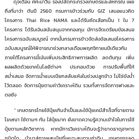
ดุจเดือน ศศะนาวิน รองปลัดกระทรวงเกษตรและสหกรณ์ เผย
ถึงที่มาว่า ต้นปี 2560 กรมการข้าวร่วมกับ GIZ เสนอแนวคิด
โครงการ Thai Rice NAMA และได้รับคัดเลือกเป็น 1 ใน 7
โครงการ ได้รับเงินสนับสนุนจากกองทุน มีการจัดเตรียมข้อเสนอ
โครงการฉบับสมบูรณ์ จากนั้นกรมการข้าวจัดส่งข้อเสนอโครงการ
ฉบับสมบูรณ์ให้พิจารณาช่วงกลางเดือนพฤศจิกายนปีเดียวกัน
ภายใต้โครงการนี้เน้นเพิ่มประสิทธิภาพการผลิต ลดต้นทุน เพิ่ม
ผลผลิตด้วยเทคโนโลยีต่างๆ ประกอบด้วย การปรับพื้นที่ให้
สม่ำเสมอ จัดการน้ำแบบเปียกสลับแห้งในช่วงปลูกข้าว ไม่ใช่ขังน้ำ
ไว้ตลอด จัดการปุ๋ยตามค่าวิเคราะห์ดิน รวมทั้งการจัดการฟางและ
ตอซัง
“ เกษตรกรไทยใช้ปุ๋ยเกินจำเป็นและใช้ปุ๋ยเคมีสำเร็จที่ขายตาม
โฆษณา ใช้ตามๆ กัน ใส่ปุ๋ยมาก ยังขาดความรู้ความเข้าใจในการใช้
ปุ๋ยตามหลักวิชาการ หากมีการวิเคราะห์ดินจะรู้ว่าขาดธาตุอาหาร
ชนิดใด นำมาสู่การผสมปุ๋ยที่เหมาะสมตามค่าดิน เกษตรกรลด