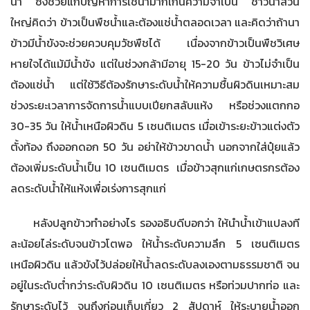
น้ำ ซึ่งช่วยแก้ปัญหาการใช้น้ำมากเกินความจำเป็น ชาวนาส่วน
ใหญ่คิดว่า ข้าวเป็นพืชน้ำและต้องแช่น้ำตลอดเวลา และคิดว่าถ้านา
ข้าวมีน้ำขังจะช่วยควบคุมวัชพืชได้ เนื่องจากข้าวเป็นพืชวิเศษ
หายใจได้แม้มีน้ำขัง แต่ในช่วงกล้ามีอายุ 15-20 วัน ข้าวไม่จำเป็น
ต้องแช่น้ำ แต่ใช้วิธีต้องรักษาระดับน้ำให้ความชื้นผิวดินเหมาะสม
ช่วงระยะเวลาการจัดการน้ำแบบเปียกสลับแห้ง หรือช่วงแตกกอ
30-35 วัน ให้น้ำเหนือผิวดิน 5 เซนติเมตร เมื่อเข้าระยะข้าวแต่งตัว
ตั้งท้อง ถึงออกดอก 50 วัน อย่าให้ข้าวขาดน้ำ นอกจากใส่ปุ๋ยแล้ว
ต้องเพิ่มระดับน้ำเป็น 10 เซนติเมตร เมื่อข้าวสุกแก่เกษตรกรต้อง
ลดระดับน้ำให้แห้งเพื่อเร่งการสุกแก่
หลังปลูกข้าวทำอย่างไร รองอธิบดีบอกว่า ให้นำน้ำเข้าแปลงที
ละน้อยไล่ระดับจนข้าวโตพอ ให้น้ำระดับความลึก 5 เซนติเมตร
เหนือผิวดิน แล้วขังไว้ปล่อยให้น้ำลดระดับลงเองตามธรรมชาติ จน
อยู่ในระดับต่ำกว่าระดับผิวดิน 10 เซนติเมตร หรือท่วมปากท่อ และ
รักษาระดับไว้ จนถึงก่อนเก็บเกี่ยว 2 สัปดาห์ ให้ระบายน้ำออก