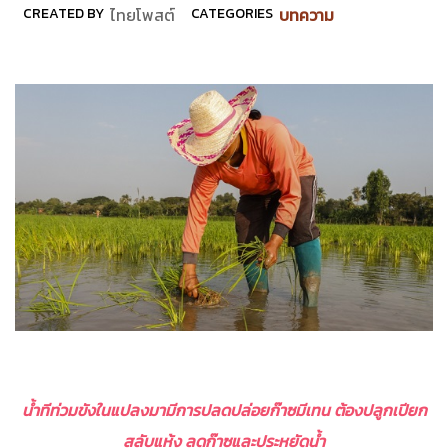
CREATED BY
ไทยโพสต์
CATEGORIES
บทความ
น้ำทีท่วมขังในแปลงมามีการปลดปล่อยก๊าซมีเทน ต้องปลูกเปียก
สลับแห้ง ลดก๊าซและประหยัดน้ำ