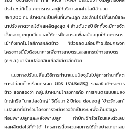
ประโยชน์ที่เป็นเกษตรกรและผู้ให้บริการเทคโนโลยีจำนวน
454,200 คน เป้าหมายเป็นพื้นที่เพาะปลูก 2.8 ล้านไร่ มีทั้งนาปีและ
นาปรัง คาดว่าจะได้ผลผลิตสูงสุด 4 ล้านตันต่อปี อีกทั้งจะมีการจัด
ตั้งกองทุนหมุนเวียนและให้การฝึกอบรมเพื่อสนับสนุนให้เกษตรกร
เข้าถึงเทคโนโลยีการผลิตข้าว ที่ช่วยลดปล่อยก๊าซเรือนกระจก
โครงการนี้ยังดึงธนาคารเพื่อการเกษตรและสหกรณ์การเกษตร
(ธ.ก.ส.) มาร่วมปล่อยสินเชื่อสีเขียวอีกด้วย
แนวทางปรับเปลี่ยนวิธีการทำนาแบบปัจจุบันไปสู่การทำนาที่ลด
การปล่อยก๊าซเรือนกระจก
ขจร เราประเสริฐ
รองอธิบดีกรมการ
ข้าว แจกแจงว่า กลุ่มเป้าหมายโครงการคือ การเกษตรแบบแปลง
ใหญ่หรือ "นาแปลงใหญ่” ริเริ่มมา 2 ปีก่อน ต่อยอดสู่ "ข้าวรักโลก"
แปลงนาที่เข้าร่วมโครงการจะมีตรวจวัดเป็นระยะเพื่อเก็บข้อมูล
ก่อนเพาะปลูกและหลังเพาะปลูก ทำบัญชีครัวเรือนและตัวเลข
ผลผลิตต่อไร่ที่ทำได้ โครงการนี้จะควบคุมการใช้น้ำอย่างเหมาะสม