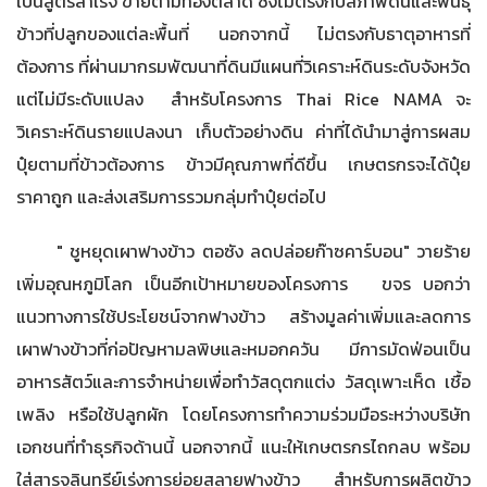
เป็นสูตรสำเร็จ ขายตามท้องตลาด ซึ่งไม่ตรงกับสภาพดินและพันธุ์
ข้าวที่ปลูกของแต่ละพื้นที่ นอกจากนี้ ไม่ตรงกับธาตุอาหารที่
ต้องการ ที่ผ่านมากรมพัฒนาที่ดินมีแผนที่วิเคราะห์ดินระดับจังหวัด
แต่ไม่มีระดับแปลง สำหรับโครงการ Thai Rice NAMA จะ
วิเคราะห์ดินรายแปลงนา เก็บตัวอย่างดิน ค่าที่ได้นำมาสู่การผสม
ปุ๋ยตามที่ข้าวต้องการ ข้าวมีคุณภาพที่ดีขึ้น เกษตรกรจะได้ปุ๋ย
ราคาถูก และส่งเสริมการรวมกลุ่มทำปุ๋ยต่อไป
" ชูหยุดเผาฟางข้าว ตอซัง ลดปล่อยก๊าซคาร์บอน" วายร้าย
เพิ่มอุณหภูมิโลก เป็นอีกเป้าหมายของโครงการ ขจร บอกว่า
แนวทางการใช้ประโยชน์จากฟางข้าว สร้างมูลค่าเพิ่มและลดการ
เผาฟางข้าวที่ก่อปัญหามลพิษและหมอกควัน มีการมัดฟ่อนเป็น
อาหารสัตว์และการจำหน่ายเพื่อทำวัสดุตกแต่ง วัสดุเพาะเห็ด เชื้อ
เพลิง หรือใช้ปลูกผัก โดยโครงการทำความร่วมมือระหว่างบริษัท
เอกชนที่ทำธุรกิจด้านนี้ นอกจากนี้ แนะให้เกษตรกรไถกลบ พร้อม
ใส่สารจุลินทรีย์เร่งการย่อยสลายฟางข้าว สำหรับการผลิตข้าว