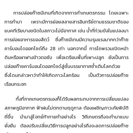
การปล่อยก๊าซมีเทนที่เกิดจากการทำเกษตรกรรม โดยเฉพาะ
การทำนา เพราะมีการย่อยสลายสารอินทรีย์ตามธรรมชาติของ
แบคทีเรียบางชนิดในสภาวะไม่มีอากาศ เช่น น้ำที่ท่วมขังในแปลงนา
การย่อยอาหารของสัตว์ ซึ่งก๊าซมีเทนมีความรุนแรงมากกว่าก๊าซ
คาร์บอนไดออกไซด์ถึง
28 เท่า นอกจากนี้ การไถพรวนเปิดหน้า
ดินหรือเผาฟางข้าวตอซัง เพื่อเตรียมพื้นที่เพาะปลูก ยังเป็นการ
ปล่อยก๊าซคาร์บอนไดออกไซด์สู่ชั้นบรรยากาศซ้ำเติมโลกด้วย
ซึ่งโดนกล่าวหาว่าทำให้เกิดภาวะโลกร้อน เป็นตัวการปล่อยก๊าซ
เรือนกระจก
ทั้งที่ภาคเกษตรกรเองก็ได้รับผลกระทบจากการเปลี่ยนแปลง
สภาพภูมิอากาศ ฟ้าฝนไม่ตกตามฤดูกาล ต้องเผชิญภาวะภัยพิบัติ
ถี่ขึ้น นำมาสู่โจทย์ท้าทายทำอย่างไร วิถีเกษตรถึงจะทำนาแบบ
ยั่งยืน ต้องปรับเปลี่ยนวิธีการปลูกอย่างไรถึงจะลดการปล่อยก๊าซ