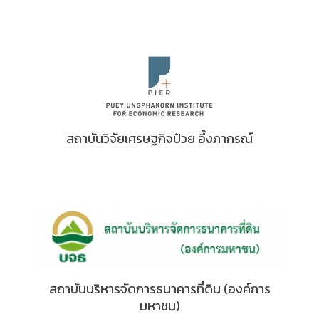
สถาบันวิจัยเศรษฐกิจป๋วย อึ๊งภากรณ์
สถาบันบริหารจัดการธนาคารที่ดิน (องค์การ
มหาชน)