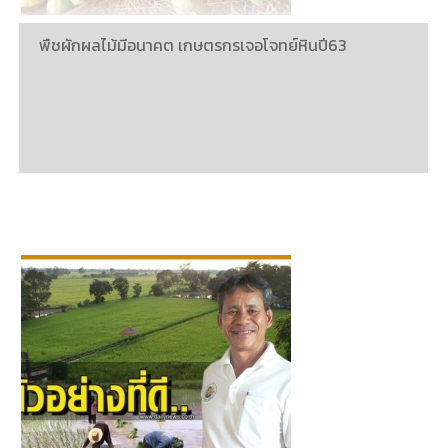
พืชผักผลไม้มีอนาคต เกษตรกรเจอโจทย์หินปี63