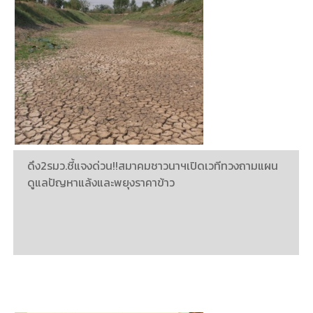
ดึง2รมว.ชี้แจงด่วน!!สมาคมชาวนาฯเปิดเวทีทวงถามแผน
ดูแลปัญหาแล้งและพยุงราคาข้าว