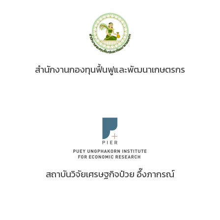
สำนักงานกองทุนฟื้นฟูและพัฒนาเกษตรกร
สถาบันวิจัยเศรษฐกิจป๋วย อึ๊งภากรณ์