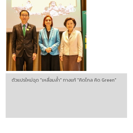
ตัวแปรใหม่ฉุด "เหลื่อมล้ำ" ทางแก้ "คิดไกล คิด Green"