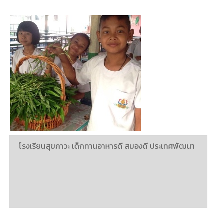
โรงเรียนสุขภาวะ เด็กทานอาหารดี สมองดี ประเทศพัฒนา