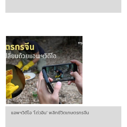
แอพฯวิดีโอ 'โต่วอิน' พลิกชีวิตเกษตรกรจีน